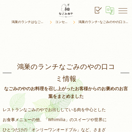
鴻巣のランチはなごみのや
コンセプト
鴻巣のランチ･なごみのやの口コミ情報
鴻巣のランチなごみのやの口コ
ミ情報
なごみのやのお料理を召し上がったお客様からのお褒めのお言
葉をまとめました
レストランなごみのやでお出ししている肉を中心とした
お食事メニューの他、「Whimilia」のスイーツや世界に
ひとつだけの「オンリーワンオードブル」など、さまざ