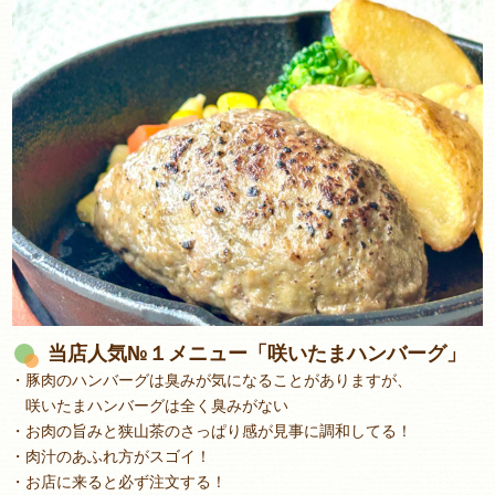
当店人気№１メニュー「咲いたまハンバーグ」
・豚肉のハンバーグは臭みが気になることがありますが、
咲いたまハンバーグは全く臭みがない
・お肉の旨みと狭山茶のさっぱり感が見事に調和してる！
・肉汁のあふれ方がスゴイ！
・お店に来ると必ず注文する！