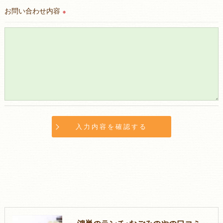
お問い合わせ内容
＜個人情報の開示･訂正・削除･利用停止の手続について＞
※
当店では、お客様の個人情報の開示･訂正･削除・利用停止の手
続を定めさせて頂いております。
ご本人である事を確認のうえ、対応させて頂きます。
個人情報の開示･訂正･削除・利用停止の具体的手続きにつきま
しては、お電話でお問合せ下さい。