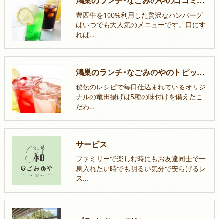
鴻巣のランチ･なごみのやの口コミ情報
豊西牛を100%利用した贅沢なハンバーグ
はいつでも大人気のメニューです。口にす
れば…
鴻巣のランチ･なごみのやのトピックス
秘伝のレシピで毎日仕込まれているオリジ
ナルの竜田揚げは5種の味付けを備えたこ
だわ…
サービス
ファミリーで楽しむ時にもお友達同士で一
息入れたい時でも明るい気分で安らげるレ
ス…