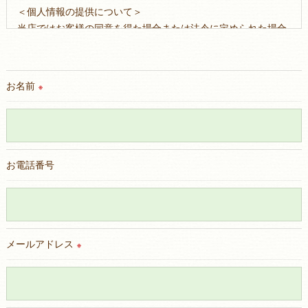
＜個人情報の提供について＞
当店ではお客様の同意を得た場合または法令に定められた場合
を除き、
取得した個人情報を第三者に提供することはいたしません。
お名前
※
＜個人情報の委託について＞
当店では、利用目的の達成に必要な範囲において、個人情報を
外部に委託する場合があります。
これらの委託先に対しては個人情報保護契約等の措置をとり、
適切な監督を行います。
お電話番号
＜個人情報の安全管理＞
当店では、個人情報の漏洩等がなされないよう、適切に安全管
理対策を実施します。
メールアドレス
※
＜個人情報を与えなかった場合に生じる結果＞
必要な情報を頂けない場合は、それに対応した当店のサービス
をご提供できない場合がございますので予めご了承ください。