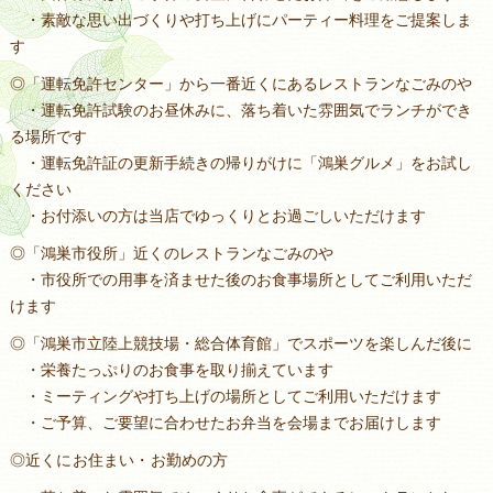
・素敵な思い出づくりや打ち上げにパーティー料理をご提案しま
す
◎「運転免許センター」から一番近くにあるレストランなごみのや
・運転免許試験のお昼休みに、落ち着いた雰囲気でランチができ
る場所です
・運転免許証の更新手続きの帰りがけに「鴻巣グルメ」をお試し
ください
・お付添いの方は当店でゆっくりとお過ごしいただけます
◎「鴻巣市役所」近くのレストランなごみのや
・市役所での用事を済ませた後のお食事場所としてご利用いただ
けます
◎「鴻巣市立陸上競技場・総合体育館」でスポーツを楽しんだ後に
・栄養たっぷりのお食事を取り揃えています
・ミーティングや打ち上げの場所としてご利用いただけます
・ご予算、ご要望に合わせたお弁当を会場までお届けします
◎近くにお住まい・お勤めの方