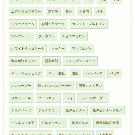
エディブルフラワー
恵方巻
節分
お弁当
埼玉
シュークリーム
お誕生日ケーキ
ガレット・ブルトンヌ
ワンプレート
ブラウニー
チョコマカロン
ホワイトチョコケーキ
クッキー
アップルパイ
鴻巣免許センター
営業時間
フォンダンショコラ
ネットショッピング
ネット通販
通販
ハンバーグ
バラ肉
ハンバーガー
咲いたまハンバーガー
鴻巣レストラン
スケジュール
バーベキュー
BBQ
モバイルオーダー
テイクイーツ
テイクアウト
免許センター
免許センターグルメ
ビジネスフェア
グルメイベント
地元グルメ
埼玉縣信用金庫