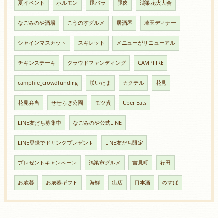
夏イベント
ホルモン
豚バラ
豚肉
鴻巣花火大会
なごみのや酒場
こうのすグルメ
居酒屋
埼玉ディナー
シャインマスカット
スキレット
メニューがリニューアル
チキンステーキ
クラウドファンディング
CAMPFIRE
campfire_crowdfunding
咲いたま
カクテル
花見
花見弁当
せせらぎ公園
モツ煮
Uber Eats
LINE友だち募集中
なごみのや公式LINE
LINE登録でドリンクプレゼント
LINE友だち限定
プレゼントキャンペーン
鴻巣市グルメ
吉見町
行田
お歳暮
お歳暮ギフト
海鮮
出店
日本酒
のすぱ