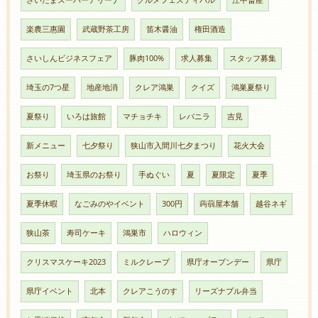
さいたまスーパーアリーナ
グルメフェスティバル
江中畜産
楽農三惠園
武蔵野茶工房
笛木醤油
権田酒造
さいしんビジネスフェア
豚肉100%
求人募集
スタッフ募集
埼玉の7つ星
地産地消
クレア鴻巣
クイズ
鴻巣夏祭り
夏祭り
いろは旅館
マチョチキ
レバニラ
吉見
新メニュー
七夕祭り
狭山市入間川七夕まつり
花火大会
お祭り
埼玉県のお祭り
手ぬぐい
夏
夏限定
夏季
夏季休暇
なごみのやイベント
300円
蒟蒻屋本舗
越谷ネギ
狭山茶
寿司ケーキ
鴻巣市
ハロウィン
クリスマスケーキ2023
ミルクレープ
県庁オープンデー
県庁
県庁イベント
北本
クレアこうのす
リーズナブル弁当