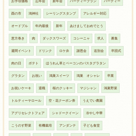
お手頃価格
忘年会
新年会
パーティープラン
パーティー
酉の市
鴻神社
シーリングスタンプ
アレルギー対応
オードブル
年内最後
新年
あけましておめでとう
恵方巻き
肉
ダックスワーズ
コシーニャ
求人
募集
週間イベント
ドリンク
ロケ弁
謝恩会
送別会
卒団式
肉の日
ポテト
ほうれん草とベーコンのパスタグラタン
グラタン
お祝い
鴻巣スイーツ
鴻巣 オシャレ
卒業
お祝いケーキ
退職
桜のクッキー
マジシャン
鴻巣野菜
トルティーヤロール
空・花クーポン券
うえでい農園
アグリセレクトフェア
シャドークイーン
冷やし中華
こうのす野菜
有機栽培
アンダンテ
子ども食堂