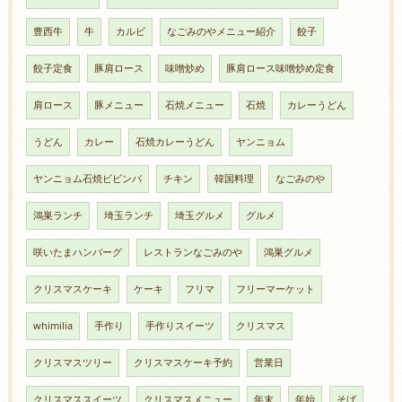
豊西牛
牛
カルビ
なごみのやメニュー紹介
餃子
餃子定食
豚肩ロース
味噌炒め
豚肩ロース味噌炒め定食
肩ロース
豚メニュー
石焼メニュー
石焼
カレーうどん
うどん
カレー
石焼カレーうどん
ヤンニョム
ヤンニョム石焼ビビンバ
チキン
韓国料理
なごみのや
鴻巣ランチ
埼玉ランチ
埼玉グルメ
グルメ
咲いたまハンバーグ
レストランなごみのや
鴻巣グルメ
クリスマスケーキ
ケーキ
フリマ
フリーマーケット
whimilia
手作り
手作りスイーツ
クリスマス
クリスマスツリー
クリスマスケーキ予約
営業日
クリスマススイーツ
クリスマスメニュー
年末
年始
そば