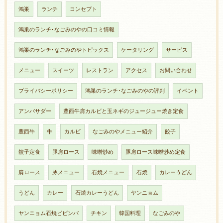
鴻巣
ランチ
コンセプト
鴻巣のランチ･なごみのやの口コミ情報
鴻巣のランチ･なごみのやトピックス
ケータリング
サービス
メニュー
スイーツ
レストラン
アクセス
お問い合わせ
プライバシーポリシー
鴻巣のランチ･なごみのやの評判
イベント
アンバサダー
豊西牛肩カルビと玉ネギのジュージュー焼き定食
豊西牛
牛
カルビ
なごみのやメニュー紹介
餃子
餃子定食
豚肩ロース
味噌炒め
豚肩ロース味噌炒め定食
肩ロース
豚メニュー
石焼メニュー
石焼
カレーうどん
うどん
カレー
石焼カレーうどん
ヤンニョム
ヤンニョム石焼ビビンバ
チキン
韓国料理
なごみのや