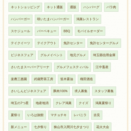
ネットショッピング
ネット通販
通販
ハンバーグ
バラ肉
ハンバーガー
咲いたまハンバーガー
鴻巣レストラン
スケジュール
バーベキュー
BBQ
モバイルオーダー
テイクイーツ
テイクアウト
免許センター
免許センターグルメ
ビジネスフェア
グルメイベント
地元グルメ
埼玉縣信用金庫
さいたまスーパーアリーナ
グルメフェスティバル
江中畜産
楽農三惠園
武蔵野茶工房
笛木醤油
権田酒造
さいしんビジネスフェア
豚肉100%
求人募集
スタッフ募集
埼玉の7つ星
地産地消
クレア鴻巣
クイズ
鴻巣夏祭り
夏祭り
いろは旅館
マチョチキ
レバニラ
吉見
新メニュー
七夕祭り
狭山市入間川七夕まつり
花火大会