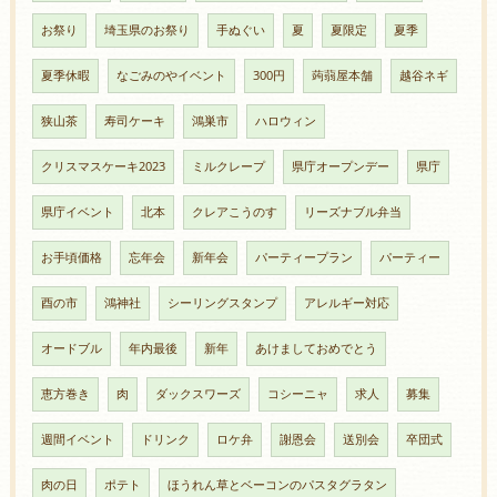
お祭り
埼玉県のお祭り
手ぬぐい
夏
夏限定
夏季
夏季休暇
なごみのやイベント
300円
蒟蒻屋本舗
越谷ネギ
狭山茶
寿司ケーキ
鴻巣市
ハロウィン
クリスマスケーキ2023
ミルクレープ
県庁オープンデー
県庁
県庁イベント
北本
クレアこうのす
リーズナブル弁当
お手頃価格
忘年会
新年会
パーティープラン
パーティー
酉の市
鴻神社
シーリングスタンプ
アレルギー対応
オードブル
年内最後
新年
あけましておめでとう
恵方巻き
肉
ダックスワーズ
コシーニャ
求人
募集
週間イベント
ドリンク
ロケ弁
謝恩会
送別会
卒団式
肉の日
ポテト
ほうれん草とベーコンのパスタグラタン