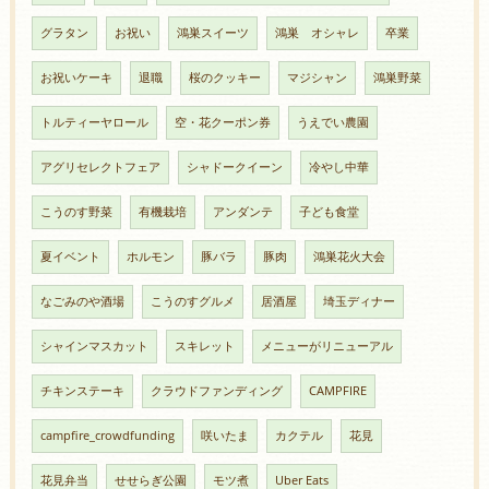
グラタン
お祝い
鴻巣スイーツ
鴻巣 オシャレ
卒業
お祝いケーキ
退職
桜のクッキー
マジシャン
鴻巣野菜
トルティーヤロール
空・花クーポン券
うえでい農園
アグリセレクトフェア
シャドークイーン
冷やし中華
こうのす野菜
有機栽培
アンダンテ
子ども食堂
夏イベント
ホルモン
豚バラ
豚肉
鴻巣花火大会
なごみのや酒場
こうのすグルメ
居酒屋
埼玉ディナー
シャインマスカット
スキレット
メニューがリニューアル
チキンステーキ
クラウドファンディング
CAMPFIRE
campfire_crowdfunding
咲いたま
カクテル
花見
花見弁当
せせらぎ公園
モツ煮
Uber Eats