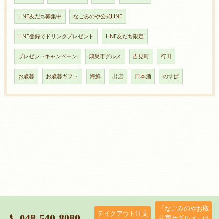
LINE友だち募集中
なごみのや公式LINE
LINE登録でドリンクプレゼント
LINE友だち限定
プレゼントキャンペーン
鴻巣市グルメ
吉見町
行田
お歳暮
お歳暮ギフト
海鮮
出店
日本酒
のすぱ
「なごみのやお取
テイクアウト注文
048-540-8080
り寄せグルメ」は