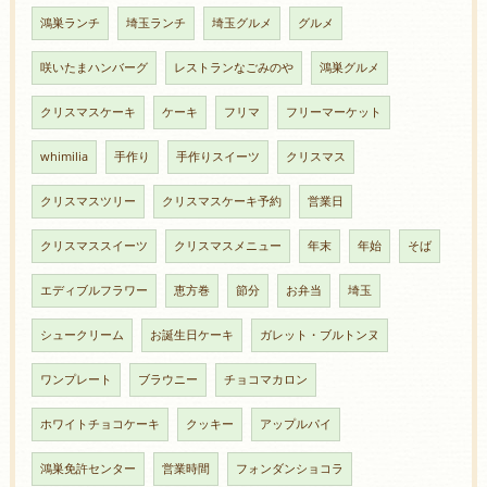
鴻巣ランチ
埼玉ランチ
埼玉グルメ
グルメ
咲いたまハンバーグ
レストランなごみのや
鴻巣グルメ
クリスマスケーキ
ケーキ
フリマ
フリーマーケット
whimilia
手作り
手作りスイーツ
クリスマス
クリスマスツリー
クリスマスケーキ予約
営業日
クリスマススイーツ
クリスマスメニュー
年末
年始
そば
エディブルフラワー
恵方巻
節分
お弁当
埼玉
シュークリーム
お誕生日ケーキ
ガレット・ブルトンヌ
ワンプレート
ブラウニー
チョコマカロン
ホワイトチョコケーキ
クッキー
アップルパイ
鴻巣免許センター
営業時間
フォンダンショコラ