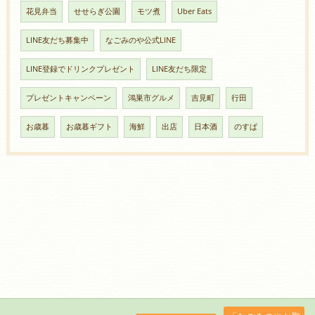
花見弁当
せせらぎ公園
モツ煮
Uber Eats
LINE友だち募集中
なごみのや公式LINE
LINE登録でドリンクプレゼント
LINE友だち限定
プレゼントキャンペーン
鴻巣市グルメ
吉見町
行田
お歳暮
お歳暮ギフト
海鮮
出店
日本酒
のすぱ