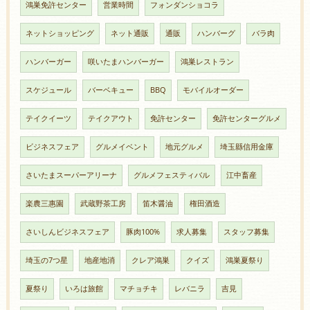
鴻巣免許センター
営業時間
フォンダンショコラ
ネットショッピング
ネット通販
通販
ハンバーグ
バラ肉
ハンバーガー
咲いたまハンバーガー
鴻巣レストラン
スケジュール
バーベキュー
BBQ
モバイルオーダー
テイクイーツ
テイクアウト
免許センター
免許センターグルメ
ビジネスフェア
グルメイベント
地元グルメ
埼玉縣信用金庫
さいたまスーパーアリーナ
グルメフェスティバル
江中畜産
楽農三惠園
武蔵野茶工房
笛木醤油
権田酒造
さいしんビジネスフェア
豚肉100%
求人募集
スタッフ募集
埼玉の7つ星
地産地消
クレア鴻巣
クイズ
鴻巣夏祭り
夏祭り
いろは旅館
マチョチキ
レバニラ
吉見