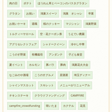
肉の日
ポテト
ほうれん草とベーコンのパスタグラタン
グラタン
お祝い
鴻巣スイーツ
鴻巣 オシャレ
卒業
お祝いケーキ
退職
桜のクッキー
マジシャン
鴻巣野菜
トルティーヤロール
空・花クーポン券
うえでい農園
アグリセレクトフェア
シャドークイーン
冷やし中華
こうのす野菜
有機栽培
アンダンテ
子ども食堂
夏イベント
ホルモン
豚バラ
豚肉
鴻巣花火大会
なごみのや酒場
こうのすグルメ
居酒屋
埼玉ディナー
シャインマスカット
スキレット
メニューがリニューアル
チキンステーキ
クラウドファンディング
CAMPFIRE
campfire_crowdfunding
咲いたま
カクテル
花見