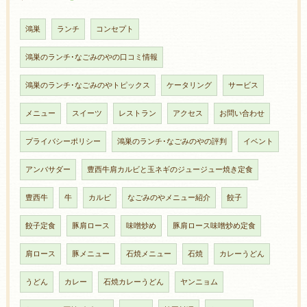
鴻巣
ランチ
コンセプト
鴻巣のランチ･なごみのやの口コミ情報
鴻巣のランチ･なごみのやトピックス
ケータリング
サービス
メニュー
スイーツ
レストラン
アクセス
お問い合わせ
プライバシーポリシー
鴻巣のランチ･なごみのやの評判
イベント
アンバサダー
豊西牛肩カルビと玉ネギのジュージュー焼き定食
豊西牛
牛
カルビ
なごみのやメニュー紹介
餃子
餃子定食
豚肩ロース
味噌炒め
豚肩ロース味噌炒め定食
肩ロース
豚メニュー
石焼メニュー
石焼
カレーうどん
うどん
カレー
石焼カレーうどん
ヤンニョム