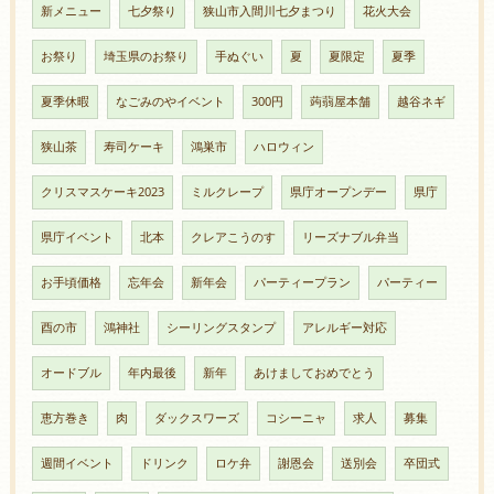
新メニュー
七夕祭り
狭山市入間川七夕まつり
花火大会
お祭り
埼玉県のお祭り
手ぬぐい
夏
夏限定
夏季
夏季休暇
なごみのやイベント
300円
蒟蒻屋本舗
越谷ネギ
狭山茶
寿司ケーキ
鴻巣市
ハロウィン
クリスマスケーキ2023
ミルクレープ
県庁オープンデー
県庁
県庁イベント
北本
クレアこうのす
リーズナブル弁当
お手頃価格
忘年会
新年会
パーティープラン
パーティー
酉の市
鴻神社
シーリングスタンプ
アレルギー対応
オードブル
年内最後
新年
あけましておめでとう
恵方巻き
肉
ダックスワーズ
コシーニャ
求人
募集
週間イベント
ドリンク
ロケ弁
謝恩会
送別会
卒団式