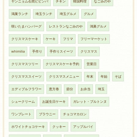
ヤンニョム石焼ビビンバ
チキン
韓国料理
なごみのや
鴻巣ランチ
埼玉ランチ
埼玉グルメ
グルメ
咲いたまハンバーグ
レストランなごみのや
鴻巣グルメ
クリスマスケーキ
ケーキ
フリマ
フリーマーケット
whimilia
手作り
手作りスイーツ
クリスマス
クリスマスツリー
クリスマスケーキ予約
営業日
クリスマススイーツ
クリスマスメニュー
年末
年始
そば
エディブルフラワー
恵方巻
節分
お弁当
埼玉
シュークリーム
お誕生日ケーキ
ガレット・ブルトンヌ
ワンプレート
ブラウニー
チョコマカロン
ホワイトチョコケーキ
クッキー
アップルパイ