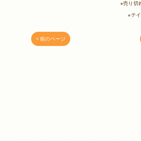
※売り切
※テ
< 前のページ