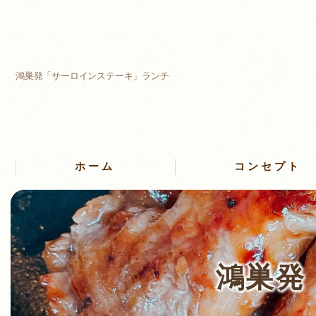
鴻巣発「サーロインステーキ」ランチ
ホーム
コンセプト
鴻巣発