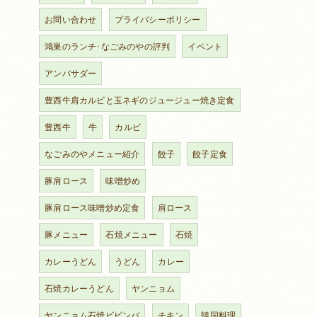
お問い合わせ
プライバシーポリシー
鴻巣のランチ･なごみのやの評判
イベント
アンバサダー
豊西牛肩カルビと玉ネギのジュージュー焼き定食
豊西牛
牛
カルビ
なごみのやメニュー紹介
餃子
餃子定食
豚肩ロース
味噌炒め
豚肩ロース味噌炒め定食
肩ロース
豚メニュー
石焼メニュー
石焼
カレーうどん
うどん
カレー
石焼カレーうどん
ヤンニョム
ヤンニョム石焼ビビンバ
チキン
韓国料理