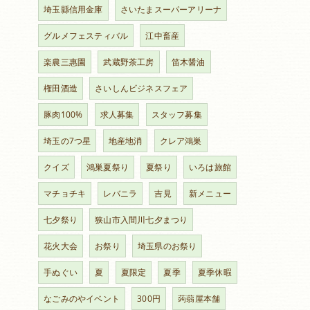
埼玉縣信用金庫
さいたまスーパーアリーナ
グルメフェスティバル
江中畜産
楽農三惠園
武蔵野茶工房
笛木醤油
権田酒造
さいしんビジネスフェア
豚肉100%
求人募集
スタッフ募集
埼玉の7つ星
地産地消
クレア鴻巣
クイズ
鴻巣夏祭り
夏祭り
いろは旅館
マチョチキ
レバニラ
吉見
新メニュー
七夕祭り
狭山市入間川七夕まつり
花火大会
お祭り
埼玉県のお祭り
手ぬぐい
夏
夏限定
夏季
夏季休暇
なごみのやイベント
300円
蒟蒻屋本舗