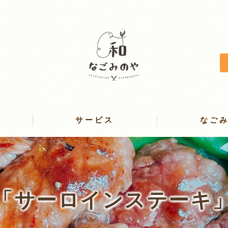
サービス
なご
レストラン
咲いたまハンバーグ
「サーロインステーキ
ケータリング＆お弁当
スイーツ