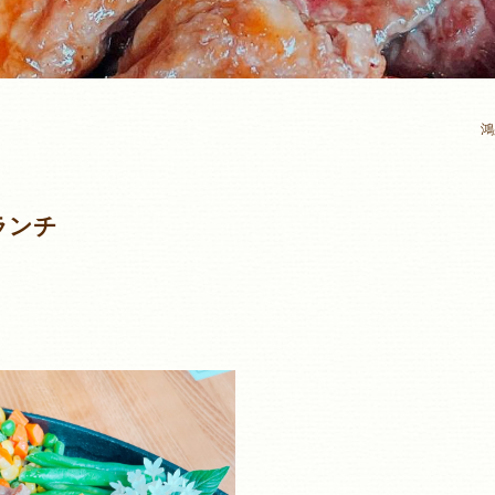
鴻
ランチ