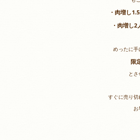
・肉増し1.5
・肉増し2人
めったに手
限
とさ
すぐに売り切
お