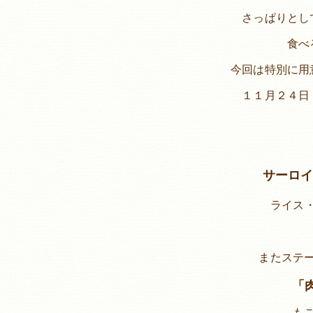
さっぱりとし
食べ
今回は特別に用
１１月２４日
サーロイ
ライス
またステ
「
も