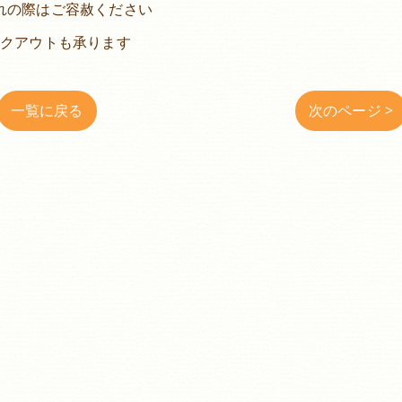
れの際はご容赦ください
イクアウトも承ります
一覧に戻る
次のページ >