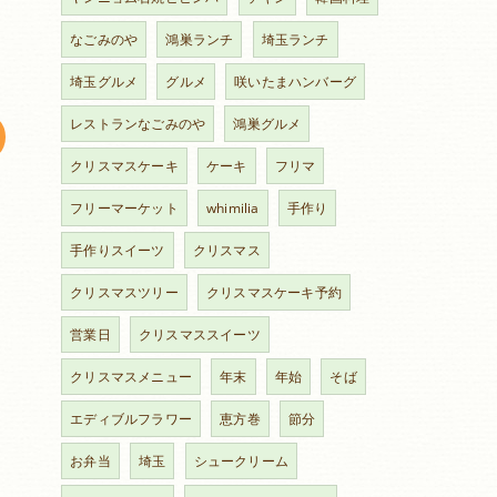
なごみのや
鴻巣ランチ
埼玉ランチ
埼玉グルメ
グルメ
咲いたまハンバーグ
レストランなごみのや
鴻巣グルメ
クリスマスケーキ
ケーキ
フリマ
フリーマーケット
whimilia
手作り
手作りスイーツ
クリスマス
クリスマスツリー
クリスマスケーキ予約
営業日
クリスマススイーツ
クリスマスメニュー
年末
年始
そば
エディブルフラワー
恵方巻
節分
お弁当
埼玉
シュークリーム