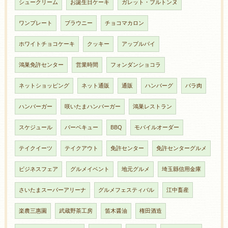
シュークリーム
お誕生日ケーキ
ガレット・ブルトンヌ
ワンプレート
ブラウニー
チョコマカロン
ホワイトチョコケーキ
クッキー
アップルパイ
鴻巣免許センター
営業時間
フォンダンショコラ
ネットショッピング
ネット通販
通販
ハンバーグ
バラ肉
ハンバーガー
咲いたまハンバーガー
鴻巣レストラン
スケジュール
バーベキュー
BBQ
モバイルオーダー
テイクイーツ
テイクアウト
免許センター
免許センターグルメ
ビジネスフェア
グルメイベント
地元グルメ
埼玉縣信用金庫
さいたまスーパーアリーナ
グルメフェスティバル
江中畜産
楽農三惠園
武蔵野茶工房
笛木醤油
権田酒造