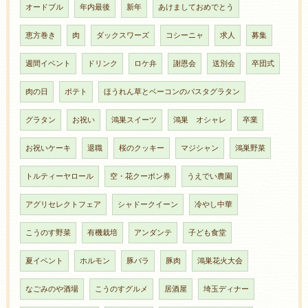
オードブル
年内最後
新年
あけましておめでとう
恵方巻き
肉
ダックスワーズ
コシーニャ
求人
募集
週間イベント
ドリンク
ロケ弁
謝恩会
送別会
卒団式
肉の日
ポテト
ほうれん草とベーコンのパスタグラタン
グラタン
お祝い
鴻巣スイーツ
鴻巣 オシャレ
卒業
お祝いケーキ
退職
桜のクッキー
マジシャン
鴻巣野菜
トルティーヤロール
空・花クーポン券
うえでい農園
アグリセレクトフェア
シャドークイーン
冷やし中華
こうのす野菜
有機栽培
アンダンテ
子ども食堂
夏イベント
ホルモン
豚バラ
豚肉
鴻巣花火大会
なごみのや酒場
こうのすグルメ
居酒屋
埼玉ディナー