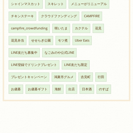
シャインマスカット
スキレット
メニューがリニューアル
チキンステーキ
クラウドファンディング
CAMPFIRE
campfire_crowdfunding
咲いたま
カクテル
花見
花見弁当
せせらぎ公園
モツ煮
Uber Eats
LINE友だち募集中
なごみのや公式LINE
LINE登録でドリンクプレゼント
LINE友だち限定
プレゼントキャンペーン
鴻巣市グルメ
吉見町
行田
お歳暮
お歳暮ギフト
海鮮
出店
日本酒
のすぱ