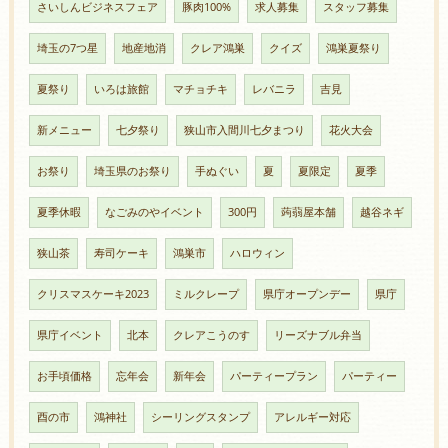
さいしんビジネスフェア
豚肉100%
求人募集
スタッフ募集
埼玉の7つ星
地産地消
クレア鴻巣
クイズ
鴻巣夏祭り
夏祭り
いろは旅館
マチョチキ
レバニラ
吉見
新メニュー
七夕祭り
狭山市入間川七夕まつり
花火大会
お祭り
埼玉県のお祭り
手ぬぐい
夏
夏限定
夏季
夏季休暇
なごみのやイベント
300円
蒟蒻屋本舗
越谷ネギ
狭山茶
寿司ケーキ
鴻巣市
ハロウィン
クリスマスケーキ2023
ミルクレープ
県庁オープンデー
県庁
県庁イベント
北本
クレアこうのす
リーズナブル弁当
お手頃価格
忘年会
新年会
パーティープラン
パーティー
酉の市
鴻神社
シーリングスタンプ
アレルギー対応