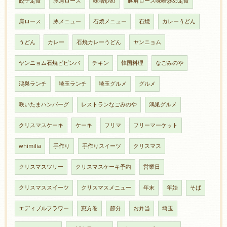
餃子定食
豚肩ロース
味噌炒め
豚肩ロース味噌炒め定食
肩ロース
豚メニュー
石焼メニュー
石焼
カレーうどん
うどん
カレー
石焼カレーうどん
ヤンニョム
ヤンニョム石焼ビビンバ
チキン
韓国料理
なごみのや
鴻巣ランチ
埼玉ランチ
埼玉グルメ
グルメ
咲いたまハンバーグ
レストランなごみのや
鴻巣グルメ
クリスマスケーキ
ケーキ
フリマ
フリーマーケット
whimilia
手作り
手作りスイーツ
クリスマス
クリスマスツリー
クリスマスケーキ予約
営業日
クリスマススイーツ
クリスマスメニュー
年末
年始
そば
エディブルフラワー
恵方巻
節分
お弁当
埼玉