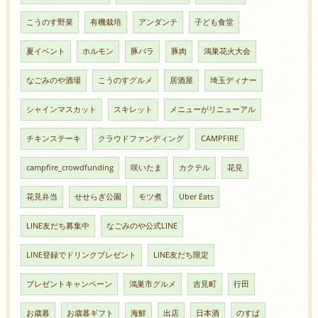
こうのす野菜
有機栽培
アンダンテ
子ども食堂
夏イベント
ホルモン
豚バラ
豚肉
鴻巣花火大会
なごみのや酒場
こうのすグルメ
居酒屋
埼玉ディナー
シャインマスカット
スキレット
メニューがリニューアル
チキンステーキ
クラウドファンディング
CAMPFIRE
campfire_crowdfunding
咲いたま
カクテル
花見
花見弁当
せせらぎ公園
モツ煮
Uber Eats
LINE友だち募集中
なごみのや公式LINE
LINE登録でドリンクプレゼント
LINE友だち限定
プレゼントキャンペーン
鴻巣市グルメ
吉見町
行田
お歳暮
お歳暮ギフト
海鮮
出店
日本酒
のすぱ