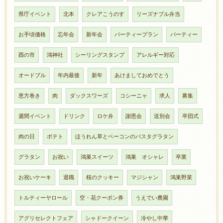
県庁イベント
北本
クレアこうのす
リーズナブル弁当
お手頃価格
忘年会
新年会
パーティープラン
パーティー
酉の市
鴻神社
シーリングスタンプ
アレルギー対応
オードブル
年内最後
新年
あけましておめでとう
恵方巻き
肉
ダックスワーズ
コシーニャ
求人
募集
週間イベント
ドリンク
ロケ弁
謝恩会
送別会
卒団式
肉の日
ポテト
ほうれん草とベーコンのパスタグラタン
グラタン
お祝い
鴻巣スイーツ
鴻巣 オシャレ
卒業
お祝いケーキ
退職
桜のクッキー
マジシャン
鴻巣野菜
トルティーヤロール
空・花クーポン券
うえでい農園
アグリセレクトフェア
シャドークイーン
冷やし中華