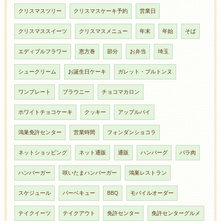
クリスマスツリー
クリスマスケーキ予約
営業日
クリスマススイーツ
クリスマスメニュー
年末
年始
そば
エディブルフラワー
恵方巻
節分
お弁当
埼玉
シュークリーム
お誕生日ケーキ
ガレット・ブルトンヌ
ワンプレート
ブラウニー
チョコマカロン
ホワイトチョコケーキ
クッキー
アップルパイ
鴻巣免許センター
営業時間
フォンダンショコラ
ネットショッピング
ネット通販
通販
ハンバーグ
バラ肉
ハンバーガー
咲いたまハンバーガー
鴻巣レストラン
スケジュール
バーベキュー
BBQ
モバイルオーダー
テイクイーツ
テイクアウト
免許センター
免許センターグルメ