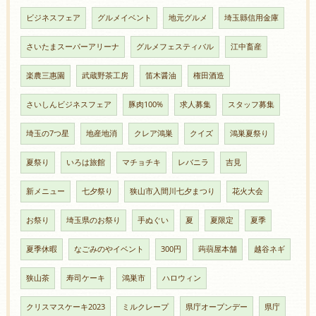
ビジネスフェア
グルメイベント
地元グルメ
埼玉縣信用金庫
さいたまスーパーアリーナ
グルメフェスティバル
江中畜産
楽農三惠園
武蔵野茶工房
笛木醤油
権田酒造
さいしんビジネスフェア
豚肉100%
求人募集
スタッフ募集
埼玉の7つ星
地産地消
クレア鴻巣
クイズ
鴻巣夏祭り
夏祭り
いろは旅館
マチョチキ
レバニラ
吉見
新メニュー
七夕祭り
狭山市入間川七夕まつり
花火大会
お祭り
埼玉県のお祭り
手ぬぐい
夏
夏限定
夏季
夏季休暇
なごみのやイベント
300円
蒟蒻屋本舗
越谷ネギ
狭山茶
寿司ケーキ
鴻巣市
ハロウィン
クリスマスケーキ2023
ミルクレープ
県庁オープンデー
県庁