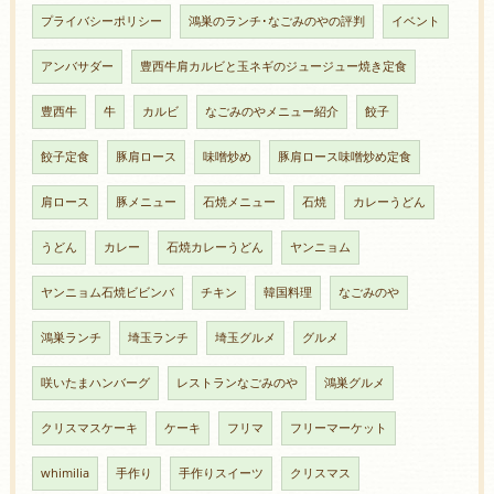
プライバシーポリシー
鴻巣のランチ･なごみのやの評判
イベント
アンバサダー
豊西牛肩カルビと玉ネギのジュージュー焼き定食
豊西牛
牛
カルビ
なごみのやメニュー紹介
餃子
餃子定食
豚肩ロース
味噌炒め
豚肩ロース味噌炒め定食
肩ロース
豚メニュー
石焼メニュー
石焼
カレーうどん
うどん
カレー
石焼カレーうどん
ヤンニョム
ヤンニョム石焼ビビンバ
チキン
韓国料理
なごみのや
鴻巣ランチ
埼玉ランチ
埼玉グルメ
グルメ
咲いたまハンバーグ
レストランなごみのや
鴻巣グルメ
クリスマスケーキ
ケーキ
フリマ
フリーマーケット
whimilia
手作り
手作りスイーツ
クリスマス