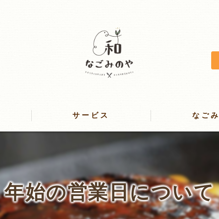
サービス
なご
レストラン
咲いたまハンバーグ
年始の営業日について
ケータリング＆お弁当
スイーツ