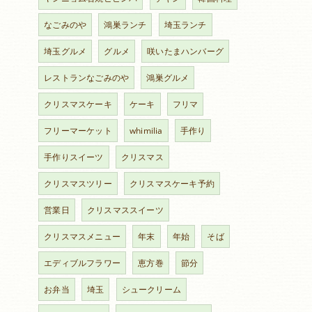
なごみのや
鴻巣ランチ
埼玉ランチ
埼玉グルメ
グルメ
咲いたまハンバーグ
レストランなごみのや
鴻巣グルメ
クリスマスケーキ
ケーキ
フリマ
フリーマーケット
whimilia
手作り
手作りスイーツ
クリスマス
クリスマスツリー
クリスマスケーキ予約
営業日
クリスマススイーツ
クリスマスメニュー
年末
年始
そば
エディブルフラワー
恵方巻
節分
お弁当
埼玉
シュークリーム