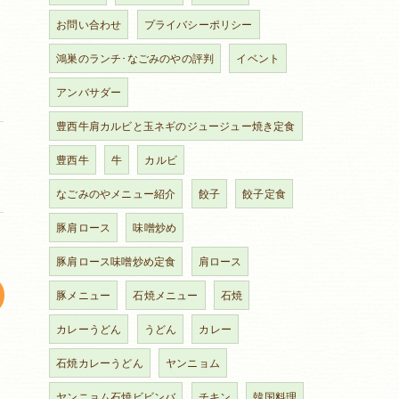
お問い合わせ
プライバシーポリシー
鴻巣のランチ･なごみのやの評判
イベント
アンバサダー
豊西牛肩カルビと玉ネギのジュージュー焼き定食
豊西牛
牛
カルビ
なごみのやメニュー紹介
餃子
餃子定食
豚肩ロース
味噌炒め
豚肩ロース味噌炒め定食
肩ロース
豚メニュー
石焼メニュー
石焼
カレーうどん
うどん
カレー
石焼カレーうどん
ヤンニョム
ヤンニョム石焼ビビンバ
チキン
韓国料理