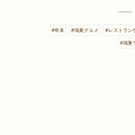
#年末
#鴻巣グルメ
#レストラン
#鴻巣