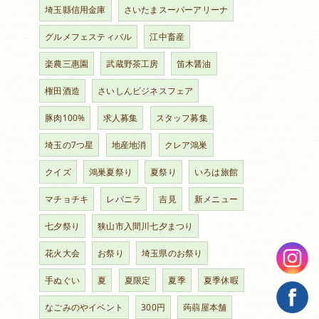
埼玉縣信用金庫
さいたまスーパーアリーナ
グルメフェスティバル
江中畜産
楽農三惠園
武蔵野茶工房
笛木醤油
権田酒造
さいしんビジネスフェア
豚肉100%
求人募集
スタッフ募集
埼玉の7つ星
地産地消
クレア鴻巣
クイズ
鴻巣夏祭り
夏祭り
いろは旅館
マチョチキ
レバニラ
吉見
新メニュー
七夕祭り
狭山市入間川七夕まつり
花火大会
お祭り
埼玉県のお祭り
手ぬぐい
夏
夏限定
夏季
夏季休暇
なごみのやイベント
300円
蒟蒻屋本舗