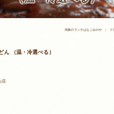
鴻巣のランチはなごみのや
ブ
どん （温・冷選べる）
お店