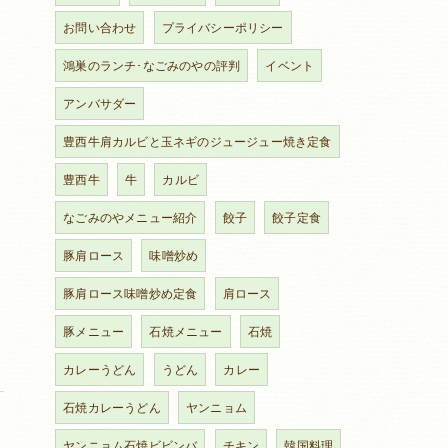
お問い合わせ
プライバシーポリシー
鴻巣のランチ･なごみのやの評判
イベント
アンバサダー
豊西牛肩カルビと玉ネギのジュージュー焼き定食
豊西牛
牛
カルビ
なごみのやメニュー紹介
餃子
餃子定食
豚肩ロース
味噌炒め
豚肩ロース味噌炒め定食
肩ロース
豚メニュー
石焼メニュー
石焼
カレーうどん
うどん
カレー
石焼カレーうどん
ヤンニョム
ヤンニョム石焼ビビンバ
チキン
韓国料理