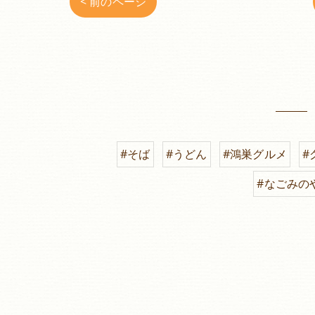
< 前のページ
#そば
#うどん
#鴻巣グルメ
#
#なごみの