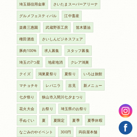
埼玉縣信用金庫
さいたまスーパーアリーナ
グルメフェスティバル
江中畜産
楽農三惠園
武蔵野茶工房
笛木醤油
権田酒造
さいしんビジネスフェア
豚肉100%
求人募集
スタッフ募集
埼玉の7つ星
地産地消
クレア鴻巣
クイズ
鴻巣夏祭り
夏祭り
いろは旅館
マチョチキ
レバニラ
吉見
新メニュー
七夕祭り
狭山市入間川七夕まつり
花火大会
お祭り
埼玉県のお祭り
手ぬぐい
夏
夏限定
夏季
夏季休暇
なごみのやイベント
300円
蒟蒻屋本舗