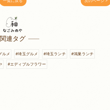
一覧に戻る
次のページ >
関連タグ
グルメ
#埼玉グルメ
#埼玉ランチ
#鴻巣ランチ
や
#エディブルフラワー