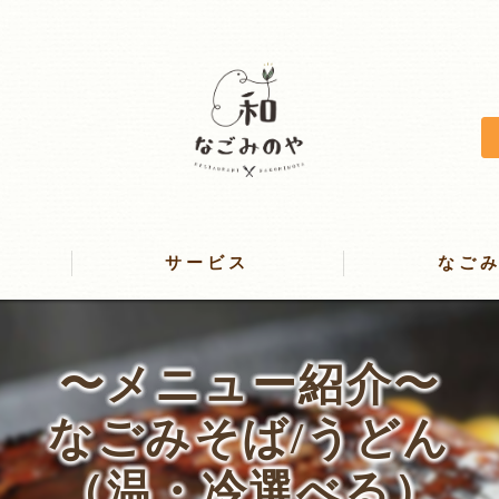
サービス
なご
レストラン
〜メニュー紹介〜
咲いたまハンバーグ
なごみそば/うどん
ケータリング＆お弁当
（温・冷選べる）
スイーツ