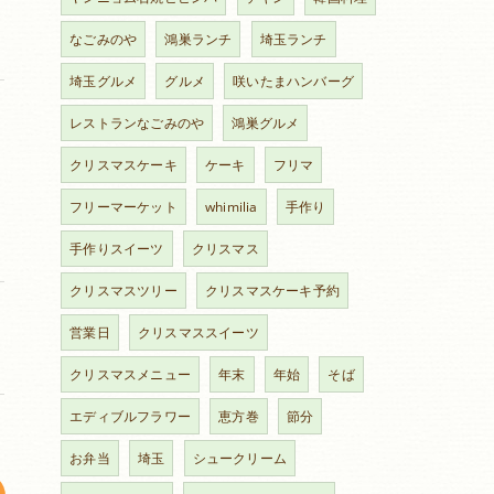
なごみのや
鴻巣ランチ
埼玉ランチ
埼玉グルメ
グルメ
咲いたまハンバーグ
レストランなごみのや
鴻巣グルメ
クリスマスケーキ
ケーキ
フリマ
フリーマーケット
whimilia
手作り
手作りスイーツ
クリスマス
クリスマスツリー
クリスマスケーキ予約
営業日
クリスマススイーツ
クリスマスメニュー
年末
年始
そば
エディブルフラワー
恵方巻
節分
お弁当
埼玉
シュークリーム