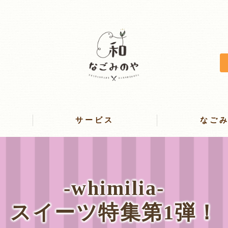
サービス
なご
レストラン
咲いたまハンバーグ
-whimilia-
ケータリング＆お弁当
スイーツ特集第1弾！
スイーツ