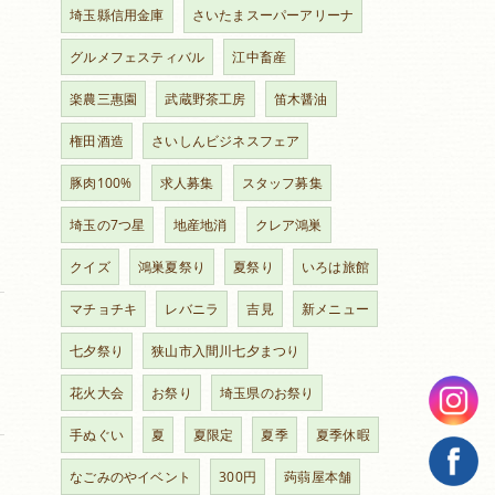
埼玉縣信用金庫
さいたまスーパーアリーナ
グルメフェスティバル
江中畜産
楽農三惠園
武蔵野茶工房
笛木醤油
権田酒造
さいしんビジネスフェア
豚肉100%
求人募集
スタッフ募集
埼玉の7つ星
地産地消
クレア鴻巣
クイズ
鴻巣夏祭り
夏祭り
いろは旅館
マチョチキ
レバニラ
吉見
新メニュー
七夕祭り
狭山市入間川七夕まつり
花火大会
お祭り
埼玉県のお祭り
手ぬぐい
夏
夏限定
夏季
夏季休暇
なごみのやイベント
300円
蒟蒻屋本舗