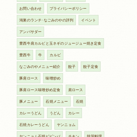
お問い合わせ
プライバシーポリシー
鴻巣のランチ･なごみのやの評判
イベント
アンバサダー
豊西牛肩カルビと玉ネギのジュージュー焼き定食
豊西牛
牛
カルビ
なごみのやメニュー紹介
餃子
餃子定食
豚肩ロース
味噌炒め
豚肩ロース味噌炒め定食
肩ロース
豚メニュー
石焼メニュー
石焼
カレーうどん
うどん
カレー
石焼カレーうどん
ヤンニョム
ヤンニョム石焼ビビンバ
チキン
韓国料理