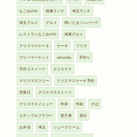
なごみのや
鴻巣ランチ
埼玉ランチ
埼玉グルメ
グルメ
咲いたまハンバーグ
レストランなごみのや
鴻巣グルメ
クリスマスケーキ
ケーキ
フリマ
フリーマーケット
whimilia
手作り
手作りスイーツ
クリスマス
クリスマスツリー
クリスマスケーキ予約
営業日
クリスマススイーツ
クリスマスメニュー
年末
年始
そば
エディブルフラワー
恵方巻
節分
お弁当
埼玉
シュークリーム