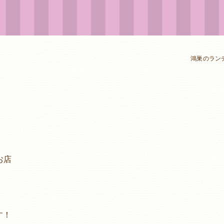
鴻巣のラン
お店
す！