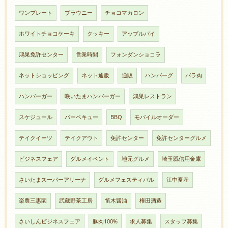
ワンプレート
ブラウニー
チョコマカロン
ホワイトチョコケーキ
クッキー
アップルパイ
鴻巣免許センター
営業時間
フォンダンショコラ
ネットショッピング
ネット通販
通販
ハンバーグ
バラ肉
ハンバーガー
咲いたまハンバーガー
鴻巣レストラン
スケジュール
バーベキュー
BBQ
モバイルオーダー
テイクイーツ
テイクアウト
免許センター
免許センターグルメ
ビジネスフェア
グルメイベント
地元グルメ
埼玉縣信用金庫
さいたまスーパーアリーナ
グルメフェスティバル
江中畜産
楽農三惠園
武蔵野茶工房
笛木醤油
権田酒造
さいしんビジネスフェア
豚肉100%
求人募集
スタッフ募集