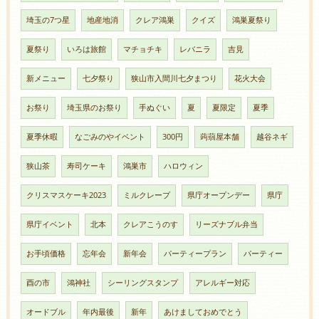
埼玉の7つ星
地産地消
クレア鴻巣
クイズ
鴻巣夏祭り
夏祭り
いろは旅館
マチョチキ
レバニラ
吉見
新メニュー
七夕祭り
狭山市入間川七夕まつり
花火大会
お祭り
埼玉県のお祭り
手ぬぐい
夏
夏限定
夏季
夏季休暇
なごみのやイベント
300円
蒟蒻屋本舗
越谷ネギ
狭山茶
寿司ケーキ
鴻巣市
ハロウィン
クリスマスケーキ2023
ミルクレープ
県庁オープンデー
県庁
県庁イベント
北本
クレアこうのす
リーズナブル弁当
お手頃価格
忘年会
新年会
パーティープラン
パーティー
酉の市
鴻神社
シーリングスタンプ
アレルギー対応
オードブル
年内最後
新年
あけましておめでとう