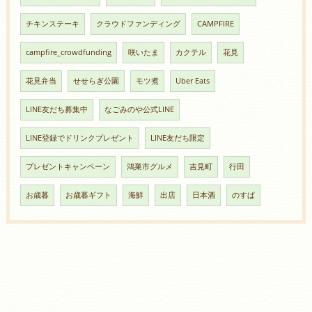
チキンステーキ
クラウドファンディング
CAMPFIRE
campfire_crowdfunding
咲いたま
カクテル
花見
花見弁当
せせらぎ公園
モツ煮
Uber Eats
LINE友だち募集中
なごみのや公式LINE
LINE登録でドリンクプレゼント
LINE友だち限定
プレゼントキャンペーン
鴻巣市グルメ
吉見町
行田
お歳暮
お歳暮ギフト
海鮮
出店
日本酒
のすぱ