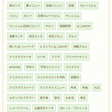
肩ロース
豚メニュー
石焼メニュー
石焼
カレーうどん
うどん
カレー
石焼カレーうどん
ヤンニョム
ヤンニョム石焼ビビンバ
チキン
韓国料理
なごみのや
鴻巣ランチ
埼玉ランチ
埼玉グルメ
グルメ
咲いたまハンバーグ
レストランなごみのや
鴻巣グルメ
クリスマスケーキ
ケーキ
フリマ
フリーマーケット
whimilia
手作り
手作りスイーツ
クリスマス
クリスマスツリー
クリスマスケーキ予約
営業日
クリスマススイーツ
クリスマスメニュー
年末
年始
そば
エディブルフラワー
恵方巻
節分
お弁当
埼玉
シュークリーム
お誕生日ケーキ
ガレット・ブルトンヌ