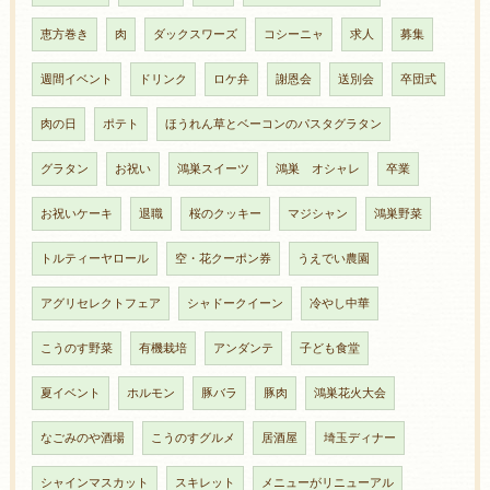
恵方巻き
肉
ダックスワーズ
コシーニャ
求人
募集
週間イベント
ドリンク
ロケ弁
謝恩会
送別会
卒団式
肉の日
ポテト
ほうれん草とベーコンのパスタグラタン
グラタン
お祝い
鴻巣スイーツ
鴻巣 オシャレ
卒業
お祝いケーキ
退職
桜のクッキー
マジシャン
鴻巣野菜
トルティーヤロール
空・花クーポン券
うえでい農園
アグリセレクトフェア
シャドークイーン
冷やし中華
こうのす野菜
有機栽培
アンダンテ
子ども食堂
夏イベント
ホルモン
豚バラ
豚肉
鴻巣花火大会
なごみのや酒場
こうのすグルメ
居酒屋
埼玉ディナー
シャインマスカット
スキレット
メニューがリニューアル