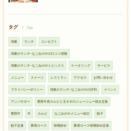
タグ
Tags
鴻巣
ランチ
コンセプト
鴻巣のランチ･なごみのやの口コミ情報
鴻巣のランチ･なごみのやトピックス
ケータリング
サービス
メニュー
スイーツ
レストラン
アクセス
お問い合わせ
プライバシーポリシー
鴻巣のランチ･なごみのやの評判
イベント
アンバサダー
豊西牛肩カルビと玉ネギのジュージュー焼き定食
豊西牛
牛
カルビ
なごみのやメニュー紹介
餃子
餃子定食
豚肩ロース
味噌炒め
豚肩ロース味噌炒め定食