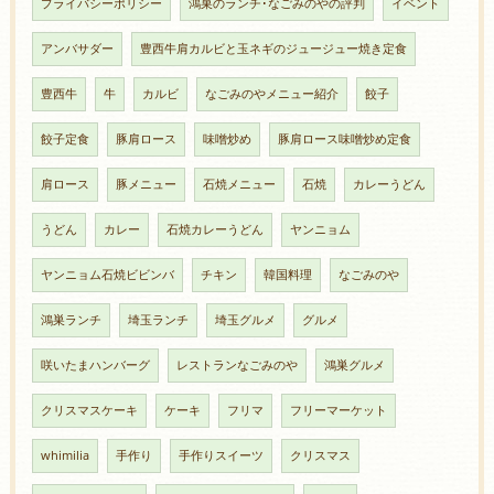
プライバシーポリシー
鴻巣のランチ･なごみのやの評判
イベント
アンバサダー
豊西牛肩カルビと玉ネギのジュージュー焼き定食
豊西牛
牛
カルビ
なごみのやメニュー紹介
餃子
餃子定食
豚肩ロース
味噌炒め
豚肩ロース味噌炒め定食
肩ロース
豚メニュー
石焼メニュー
石焼
カレーうどん
うどん
カレー
石焼カレーうどん
ヤンニョム
ヤンニョム石焼ビビンバ
チキン
韓国料理
なごみのや
鴻巣ランチ
埼玉ランチ
埼玉グルメ
グルメ
咲いたまハンバーグ
レストランなごみのや
鴻巣グルメ
クリスマスケーキ
ケーキ
フリマ
フリーマーケット
whimilia
手作り
手作りスイーツ
クリスマス