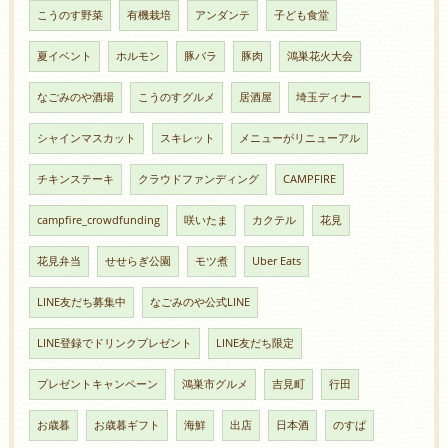
こうのす野菜
有機栽培
アンダンテ
子ども食堂
夏イベント
ホルモン
豚バラ
豚肉
鴻巣花火大会
なごみのや酒場
こうのすグルメ
居酒屋
埼玉ディナー
シャインマスカット
スキレット
メニューがリニューアル
チキンステーキ
クラウドファンディング
CAMPFIRE
campfire_crowdfunding
咲いたま
カクテル
花見
花見弁当
せせらぎ公園
モツ煮
Uber Eats
LINE友だち募集中
なごみのや公式LINE
LINE登録でドリンクプレゼント
LINE友だち限定
プレゼントキャンペーン
鴻巣市グルメ
吉見町
行田
お歳暮
お歳暮ギフト
海鮮
出店
日本酒
のすぱ