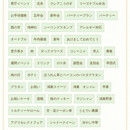
県庁イベント
北本
クレアこうのす
リーズナブル弁当
お手頃価格
忘年会
新年会
パーティープラン
パーティー
酉の市
鴻神社
シーリングスタンプ
アレルギー対応
オードブル
年内最後
新年
あけましておめでとう
恵方巻き
肉
ダックスワーズ
コシーニャ
求人
募集
週間イベント
ドリンク
ロケ弁
謝恩会
送別会
卒団式
肉の日
ポテト
ほうれん草とベーコンのパスタグラタン
グラタン
お祝い
鴻巣スイーツ
鴻巣 オシャレ
卒業
お祝いケーキ
退職
桜のクッキー
マジシャン
鴻巣野菜
トルティーヤロール
空・花クーポン券
うえでい農園
アグリセレクトフェア
シャドークイーン
冷やし中華