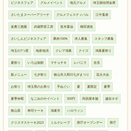
ビジネスフェア
グルメイベント
地元グルメ
埼玉縣信用金庫
さいたまスーパーアリーナ
グルメフェスティバル
江中畜産
楽農三惠園
武蔵野茶工房
笛木醤油
権田酒造
さいしんビジネスフェア
豚肉100%
求人募集
スタッフ募集
埼玉の7つ星
地産地消
クレア鴻巣
クイズ
鴻巣夏祭り
夏祭り
いろは旅館
マチョチキ
レバニラ
吉見
新メニュー
七夕祭り
狭山市入間川七夕まつり
花火大会
お祭り
埼玉県のお祭り
手ぬぐい
夏
夏限定
夏季
夏季休暇
なごみのやイベント
300円
蒟蒻屋本舗
越谷ネギ
狭山茶
寿司ケーキ
鴻巣市
ハロウィン
クリスマスケーキ2023
ミルクレープ
県庁オープンデー
県庁