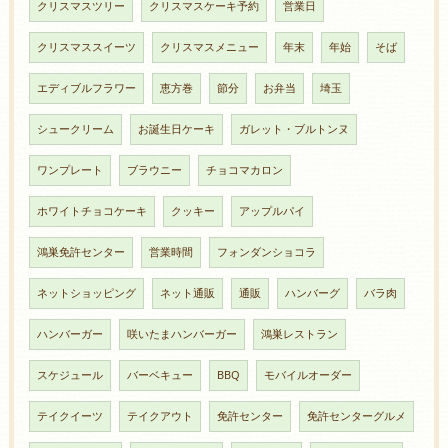
クリスマスツリー
クリスマスケーキ予約
営業日
クリスマススイーツ
クリスマスメニュー
年末
年始
そば
エディブルフラワー
恵方巻
節分
お弁当
埼玉
シュークリーム
お誕生日ケーキ
ガレット・ブルトンヌ
ワンプレート
ブラウニー
チョコマカロン
ホワイトチョコケーキ
クッキー
アップルパイ
鴻巣免許センター
営業時間
フォンダンショコラ
ネットショッピング
ネット通販
通販
ハンバーグ
バラ肉
ハンバーガー
咲いたまハンバーガー
鴻巣レストラン
スケジュール
バーベキュー
BBQ
モバイルオーダー
テイクイーツ
テイクアウト
免許センター
免許センターグルメ