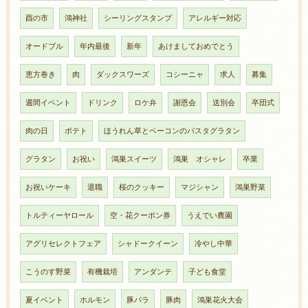
酉の市
鴻神社
シーリングスタンプ
アレルギー対応
オードブル
年内最後
新年
あけましておめでとう
恵方巻き
肉
ダックスワーズ
コシーニャ
求人
募集
週間イベント
ドリンク
ロケ弁
謝恩会
送別会
卒団式
肉の日
ポテト
ほうれん草とベーコンのパスタグラタン
グラタン
お祝い
鴻巣スイーツ
鴻巣 オシャレ
卒業
お祝いケーキ
退職
桜のクッキー
マジシャン
鴻巣野菜
トルティーヤロール
空・花クーポン券
うえでい農園
アグリセレクトフェア
シャドークイーン
冷やし中華
こうのす野菜
有機栽培
アンダンテ
子ども食堂
夏イベント
ホルモン
豚バラ
豚肉
鴻巣花火大会