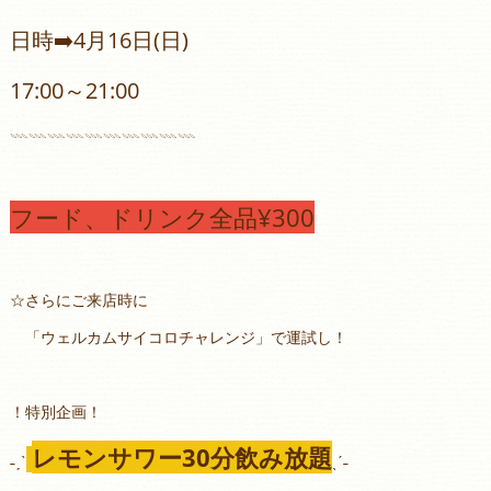
日時➡️4月16日(日)
17:00～21:00
𓇠𓇠𓇠𓇠𓇠𓇠𓇠𓇠𓇠𓇠
フード、ドリンク全品¥300
☆さらにご来店時に
「ウェルカムサイコロチャレンジ」で運試し！
！特別企画！
レモンサワー30分飲み放題
˗ˏˋ
ˎˊ˗