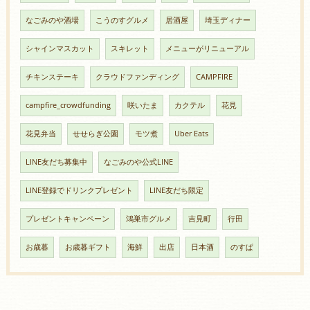
なごみのや酒場
こうのすグルメ
居酒屋
埼玉ディナー
シャインマスカット
スキレット
メニューがリニューアル
チキンステーキ
クラウドファンディング
CAMPFIRE
campfire_crowdfunding
咲いたま
カクテル
花見
花見弁当
せせらぎ公園
モツ煮
Uber Eats
LINE友だち募集中
なごみのや公式LINE
LINE登録でドリンクプレゼント
LINE友だち限定
プレゼントキャンペーン
鴻巣市グルメ
吉見町
行田
お歳暮
お歳暮ギフト
海鮮
出店
日本酒
のすぱ