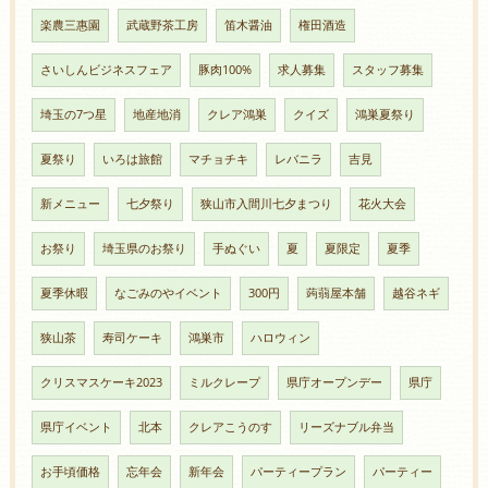
楽農三惠園
武蔵野茶工房
笛木醤油
権田酒造
さいしんビジネスフェア
豚肉100%
求人募集
スタッフ募集
埼玉の7つ星
地産地消
クレア鴻巣
クイズ
鴻巣夏祭り
夏祭り
いろは旅館
マチョチキ
レバニラ
吉見
新メニュー
七夕祭り
狭山市入間川七夕まつり
花火大会
お祭り
埼玉県のお祭り
手ぬぐい
夏
夏限定
夏季
夏季休暇
なごみのやイベント
300円
蒟蒻屋本舗
越谷ネギ
狭山茶
寿司ケーキ
鴻巣市
ハロウィン
クリスマスケーキ2023
ミルクレープ
県庁オープンデー
県庁
県庁イベント
北本
クレアこうのす
リーズナブル弁当
お手頃価格
忘年会
新年会
パーティープラン
パーティー