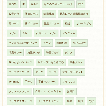
豊西牛
牛
カルビ
なごみのやメニュー紹介
餃子
餃子定食
豚肩ロース
味噌炒め
豚肩ロース味噌炒め定食
肩ロース
豚メニュー
石焼メニュー
石焼
カレーうどん
うどん
カレー
石焼カレーうどん
ヤンニョム
ヤンニョム石焼ビビンバ
チキン
韓国料理
なごみのや
鴻巣ランチ
埼玉ランチ
埼玉グルメ
グルメ
咲いたまハンバーグ
レストランなごみのや
鴻巣グルメ
クリスマスケーキ
ケーキ
フリマ
フリーマーケット
whimilia
手作り
手作りスイーツ
クリスマス
クリスマスツリー
クリスマスケーキ予約
営業日
クリスマススイーツ
クリスマスメニュー
年末
年始
そば