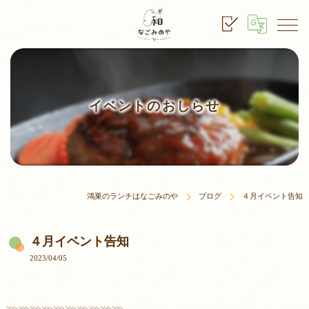
イベントのおしらせ
鴻巣のランチはなごみのや
ブログ
４月イベント告知
４月イベント告知
2023/04/05
𓇠𓇠𓇠𓇠𓇠𓇠𓇠𓇠𓇠𓇠