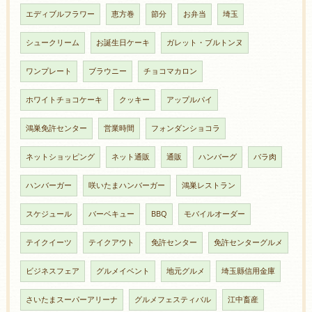
エディブルフラワー
恵方巻
節分
お弁当
埼玉
シュークリーム
お誕生日ケーキ
ガレット・ブルトンヌ
ワンプレート
ブラウニー
チョコマカロン
ホワイトチョコケーキ
クッキー
アップルパイ
鴻巣免許センター
営業時間
フォンダンショコラ
ネットショッピング
ネット通販
通販
ハンバーグ
バラ肉
ハンバーガー
咲いたまハンバーガー
鴻巣レストラン
スケジュール
バーベキュー
BBQ
モバイルオーダー
テイクイーツ
テイクアウト
免許センター
免許センターグルメ
ビジネスフェア
グルメイベント
地元グルメ
埼玉縣信用金庫
さいたまスーパーアリーナ
グルメフェスティバル
江中畜産