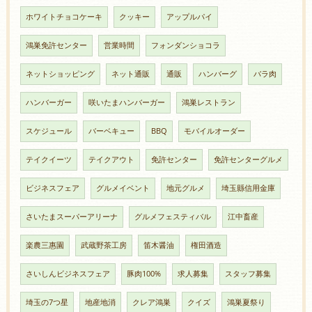
ホワイトチョコケーキ
クッキー
アップルパイ
鴻巣免許センター
営業時間
フォンダンショコラ
ネットショッピング
ネット通販
通販
ハンバーグ
バラ肉
ハンバーガー
咲いたまハンバーガー
鴻巣レストラン
スケジュール
バーベキュー
BBQ
モバイルオーダー
テイクイーツ
テイクアウト
免許センター
免許センターグルメ
ビジネスフェア
グルメイベント
地元グルメ
埼玉縣信用金庫
さいたまスーパーアリーナ
グルメフェスティバル
江中畜産
楽農三惠園
武蔵野茶工房
笛木醤油
権田酒造
さいしんビジネスフェア
豚肉100%
求人募集
スタッフ募集
埼玉の7つ星
地産地消
クレア鴻巣
クイズ
鴻巣夏祭り