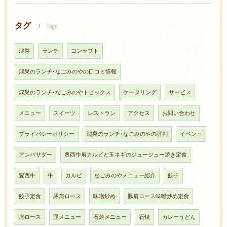
タグ
Tags
鴻巣
ランチ
コンセプト
鴻巣のランチ･なごみのやの口コミ情報
鴻巣のランチ･なごみのやトピックス
ケータリング
サービス
メニュー
スイーツ
レストラン
アクセス
お問い合わせ
プライバシーポリシー
鴻巣のランチ･なごみのやの評判
イベント
アンバサダー
豊西牛肩カルビと玉ネギのジュージュー焼き定食
豊西牛
牛
カルビ
なごみのやメニュー紹介
餃子
餃子定食
豚肩ロース
味噌炒め
豚肩ロース味噌炒め定食
肩ロース
豚メニュー
石焼メニュー
石焼
カレーうどん