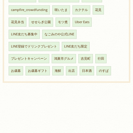
campfire_crowdfunding
咲いたま
カクテル
花見
花見弁当
せせらぎ公園
モツ煮
Uber Eats
LINE友だち募集中
なごみのや公式LINE
LINE登録でドリンクプレゼント
LINE友だち限定
プレゼントキャンペーン
鴻巣市グルメ
吉見町
行田
お歳暮
お歳暮ギフト
海鮮
出店
日本酒
のすぱ