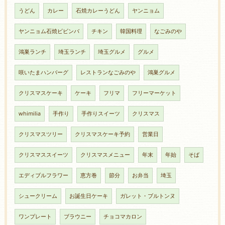
うどん
カレー
石焼カレーうどん
ヤンニョム
ヤンニョム石焼ビビンバ
チキン
韓国料理
なごみのや
鴻巣ランチ
埼玉ランチ
埼玉グルメ
グルメ
咲いたまハンバーグ
レストランなごみのや
鴻巣グルメ
クリスマスケーキ
ケーキ
フリマ
フリーマーケット
whimilia
手作り
手作りスイーツ
クリスマス
クリスマスツリー
クリスマスケーキ予約
営業日
クリスマススイーツ
クリスマスメニュー
年末
年始
そば
エディブルフラワー
恵方巻
節分
お弁当
埼玉
シュークリーム
お誕生日ケーキ
ガレット・ブルトンヌ
ワンプレート
ブラウニー
チョコマカロン