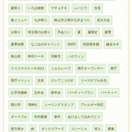
夏祭り
いろは旅館
マチョチキ
レバニラ
吉見
新メニュー
七夕祭り
狭山市入間川七夕まつり
花火大会
お祭り
埼玉県のお祭り
手ぬぐい
夏
夏限定
夏季
夏季休暇
なごみのやイベント
300円
蒟蒻屋本舗
越谷ネギ
狭山茶
寿司ケーキ
鴻巣市
ハロウィン
クリスマスケーキ2023
ミルクレープ
県庁オープンデー
県庁
県庁イベント
北本
クレアこうのす
リーズナブル弁当
お手頃価格
忘年会
新年会
パーティープラン
パーティー
酉の市
鴻神社
シーリングスタンプ
アレルギー対応
オードブル
年内最後
新年
あけましておめでとう
恵方巻き
肉
ダックスワーズ
コシーニャ
求人
募集