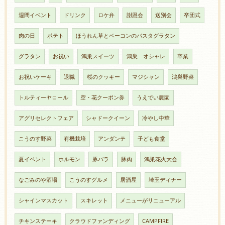
週間イベント
ドリンク
ロケ弁
謝恩会
送別会
卒団式
肉の日
ポテト
ほうれん草とベーコンのパスタグラタン
グラタン
お祝い
鴻巣スイーツ
鴻巣 オシャレ
卒業
お祝いケーキ
退職
桜のクッキー
マジシャン
鴻巣野菜
トルティーヤロール
空・花クーポン券
うえでい農園
アグリセレクトフェア
シャドークイーン
冷やし中華
こうのす野菜
有機栽培
アンダンテ
子ども食堂
夏イベント
ホルモン
豚バラ
豚肉
鴻巣花火大会
なごみのや酒場
こうのすグルメ
居酒屋
埼玉ディナー
シャインマスカット
スキレット
メニューがリニューアル
チキンステーキ
クラウドファンディング
CAMPFIRE