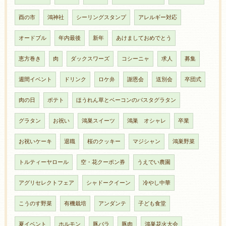
酉の市
鴻神社
シーリングスタンプ
アレルギー対応
オードブル
年内最後
新年
あけましておめでとう
恵方巻き
肉
ダックスワーズ
コシーニャ
求人
募集
週間イベント
ドリンク
ロケ弁
謝恩会
送別会
卒団式
肉の日
ポテト
ほうれん草とベーコンのパスタグラタン
グラタン
お祝い
鴻巣スイーツ
鴻巣 オシャレ
卒業
お祝いケーキ
退職
桜のクッキー
マジシャン
鴻巣野菜
トルティーヤロール
空・花クーポン券
うえでい農園
アグリセレクトフェア
シャドークイーン
冷やし中華
こうのす野菜
有機栽培
アンダンテ
子ども食堂
夏イベント
ホルモン
豚バラ
豚肉
鴻巣花火大会