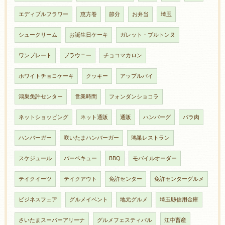
エディブルフラワー
恵方巻
節分
お弁当
埼玉
シュークリーム
お誕生日ケーキ
ガレット・ブルトンヌ
ワンプレート
ブラウニー
チョコマカロン
ホワイトチョコケーキ
クッキー
アップルパイ
鴻巣免許センター
営業時間
フォンダンショコラ
ネットショッピング
ネット通販
通販
ハンバーグ
バラ肉
ハンバーガー
咲いたまハンバーガー
鴻巣レストラン
スケジュール
バーベキュー
BBQ
モバイルオーダー
テイクイーツ
テイクアウト
免許センター
免許センターグルメ
ビジネスフェア
グルメイベント
地元グルメ
埼玉縣信用金庫
さいたまスーパーアリーナ
グルメフェスティバル
江中畜産