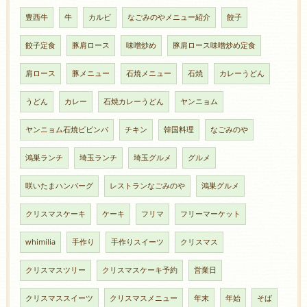
豊西牛
牛
カルビ
なごみのやメニュー紹介
餃子
餃子定食
豚肩ロース
味噌炒め
豚肩ロース味噌炒め定食
肩ロース
豚メニュー
石焼メニュー
石焼
カレーうどん
うどん
カレー
石焼カレーうどん
ヤンニョム
ヤンニョム石焼ビビンバ
チキン
韓国料理
なごみのや
鴻巣ランチ
埼玉ランチ
埼玉グルメ
グルメ
咲いたまハンバーグ
レストランなごみのや
鴻巣グルメ
クリスマスケーキ
ケーキ
フリマ
フリーマーケット
whimilia
手作り
手作りスイーツ
クリスマス
クリスマスツリー
クリスマスケーキ予約
営業日
クリスマススイーツ
クリスマスメニュー
年末
年始
そば