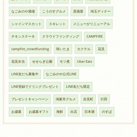
なごみのや酒場
こうのすグルメ
居酒屋
埼玉ディナー
シャインマスカット
スキレット
メニューがリニューアル
チキンステーキ
クラウドファンディング
CAMPFIRE
campfire_crowdfunding
咲いたま
カクテル
花見
花見弁当
せせらぎ公園
モツ煮
Uber Eats
LINE友だち募集中
なごみのや公式LINE
LINE登録でドリンクプレゼント
LINE友だち限定
プレゼントキャンペーン
鴻巣市グルメ
吉見町
行田
お歳暮
お歳暮ギフト
海鮮
出店
日本酒
のすぱ