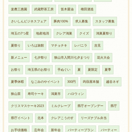
楽農三惠園
武蔵野茶工房
笛木醤油
権田酒造
さいしんビジネスフェア
豚肉100%
求人募集
スタッフ募集
埼玉の7つ星
地産地消
クレア鴻巣
クイズ
鴻巣夏祭り
夏祭り
いろは旅館
マチョチキ
レバニラ
吉見
新メニュー
七夕祭り
狭山市入間川七夕まつり
花火大会
お祭り
埼玉県のお祭り
手ぬぐい
夏
夏限定
夏季
夏季休暇
なごみのやイベント
300円
蒟蒻屋本舗
越谷ネギ
狭山茶
寿司ケーキ
鴻巣市
ハロウィン
クリスマスケーキ2023
ミルクレープ
県庁オープンデー
県庁
県庁イベント
北本
クレアこうのす
リーズナブル弁当
お手頃価格
忘年会
新年会
パーティープラン
パーティー