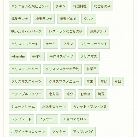
ヤンニョム石焼ビビンバ
チキン
韓国料理
なごみのや
鴻巣ランチ
埼玉ランチ
埼玉グルメ
グルメ
咲いたまハンバーグ
レストランなごみのや
鴻巣グルメ
クリスマスケーキ
ケーキ
フリマ
フリーマーケット
whimilia
手作り
手作りスイーツ
クリスマス
クリスマスツリー
クリスマスケーキ予約
営業日
クリスマススイーツ
クリスマスメニュー
年末
年始
そば
エディブルフラワー
恵方巻
節分
お弁当
埼玉
シュークリーム
お誕生日ケーキ
ガレット・ブルトンヌ
ワンプレート
ブラウニー
チョコマカロン
ホワイトチョコケーキ
クッキー
アップルパイ