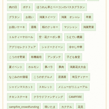
肉の日
ポテト
ほうれん草とベーコンのパスタグラタン
グラタン
お祝い
鴻巣スイーツ
鴻巣 オシャレ
卒業
お祝いケーキ
退職
桜のクッキー
マジシャン
鴻巣野菜
トルティーヤロール
空・花クーポン券
うえでい農園
アグリセレクトフェア
シャドークイーン
冷やし中華
こうのす野菜
有機栽培
アンダンテ
子ども食堂
夏イベント
ホルモン
豚バラ
豚肉
鴻巣花火大会
なごみのや酒場
こうのすグルメ
居酒屋
埼玉ディナー
シャインマスカット
スキレット
メニューがリニューアル
チキンステーキ
クラウドファンディング
CAMPFIRE
campfire_crowdfunding
咲いたま
カクテル
花見