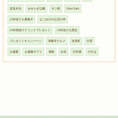
花見弁当
せせらぎ公園
モツ煮
Uber Eats
LINE友だち募集中
なごみのや公式LINE
LINE登録でドリンクプレゼント
LINE友だち限定
プレゼントキャンペーン
鴻巣市グルメ
吉見町
行田
お歳暮
お歳暮ギフト
海鮮
出店
日本酒
のすぱ