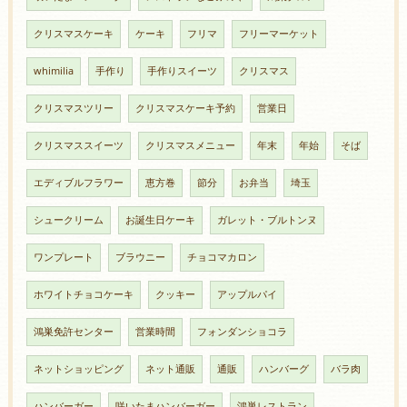
クリスマスケーキ
ケーキ
フリマ
フリーマーケット
whimilia
手作り
手作りスイーツ
クリスマス
クリスマスツリー
クリスマスケーキ予約
営業日
クリスマススイーツ
クリスマスメニュー
年末
年始
そば
エディブルフラワー
恵方巻
節分
お弁当
埼玉
シュークリーム
お誕生日ケーキ
ガレット・ブルトンヌ
ワンプレート
ブラウニー
チョコマカロン
ホワイトチョコケーキ
クッキー
アップルパイ
鴻巣免許センター
営業時間
フォンダンショコラ
ネットショッピング
ネット通販
通販
ハンバーグ
バラ肉
ハンバーガー
咲いたまハンバーガー
鴻巣レストラン