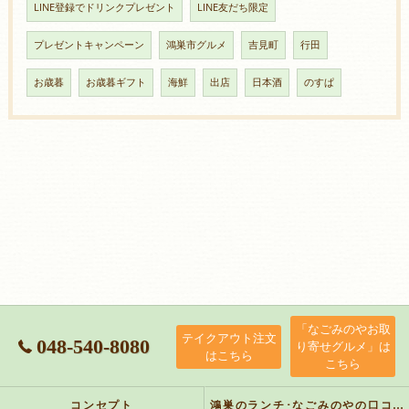
LINE登録でドリンクプレゼント
LINE友だち限定
プレゼントキャンペーン
鴻巣市グルメ
吉見町
行田
お歳暮
お歳暮ギフト
海鮮
出店
日本酒
のすぱ
「なごみのやお取
テイクアウト注文
048-540-8080
り寄せグルメ」は
はこちら
こちら
コンセプト
鴻巣のランチ･なごみのやの口コミ情報