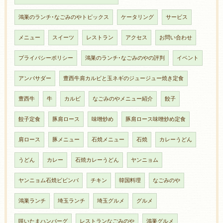
鴻巣のランチ･なごみのやトピックス
ケータリング
サービス
メニュー
スイーツ
レストラン
アクセス
お問い合わせ
プライバシーポリシー
鴻巣のランチ･なごみのやの評判
イベント
アンバサダー
豊西牛肩カルビと玉ネギのジュージュー焼き定食
豊西牛
牛
カルビ
なごみのやメニュー紹介
餃子
餃子定食
豚肩ロース
味噌炒め
豚肩ロース味噌炒め定食
肩ロース
豚メニュー
石焼メニュー
石焼
カレーうどん
うどん
カレー
石焼カレーうどん
ヤンニョム
ヤンニョム石焼ビビンバ
チキン
韓国料理
なごみのや
鴻巣ランチ
埼玉ランチ
埼玉グルメ
グルメ
咲いたまハンバーグ
レストランなごみのや
鴻巣グルメ