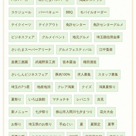
スケジュール
バーベキュー
BBQ
モバイルオーダー
テイクイーツ
テイクアウト
免許センター
免許センターグルメ
ビジネスフェア
グルメイベント
地元グルメ
埼玉縣信用金庫
さいたまスーパーアリーナ
グルメフェスティバル
江中畜産
楽農三惠園
武蔵野茶工房
笛木醤油
権田酒造
さいしんビジネスフェア
豚肉100%
求人募集
スタッフ募集
埼玉の7つ星
地産地消
クレア鴻巣
クイズ
鴻巣夏祭り
夏祭り
いろは旅館
マチョチキ
レバニラ
吉見
新メニュー
七夕祭り
狭山市入間川七夕まつり
花火大会
お祭り
埼玉県のお祭り
手ぬぐい
夏
夏限定
夏季