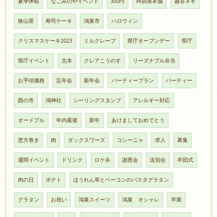
夏季休暇
なごみのやイベント
300円
蒟蒻屋本舗
越谷ネギ
狭山茶
寿司ケーキ
鴻巣市
ハロウィン
クリスマスケーキ2023
ミルクレープ
県庁オープンデー
県庁
県庁イベント
北本
クレアこうのす
リーズナブル弁当
お手頃価格
忘年会
新年会
パーティープラン
パーティー
酉の市
鴻神社
シーリングスタンプ
アレルギー対応
オードブル
年内最後
新年
あけましておめでとう
恵方巻き
肉
ダックスワーズ
コシーニャ
求人
募集
週間イベント
ドリンク
ロケ弁
謝恩会
送別会
卒団式
肉の日
ポテト
ほうれん草とベーコンのパスタグラタン
グラタン
お祝い
鴻巣スイーツ
鴻巣 オシャレ
卒業