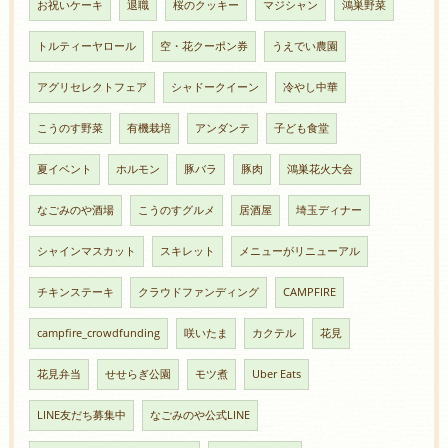
お祝いケーキ
退職
桜のクッキー
マジシャン
鴻巣野菜
トルティーヤロール
空・花クーポン券
うえでい農園
アグリセレクトフェア
シャドークイーン
冷やし中華
こうのす野菜
有機栽培
アンダンテ
子ども食堂
夏イベント
ホルモン
豚バラ
豚肉
鴻巣花火大会
なごみのや酒場
こうのすグルメ
居酒屋
埼玉ディナー
シャインマスカット
スキレット
メニューがリニューアル
チキンステーキ
クラウドファンディング
CAMPFIRE
campfire_crowdfunding
咲いたま
カクテル
花見
花見弁当
せせらぎ公園
モツ煮
Uber Eats
LINE友だち募集中
なごみのや公式LINE