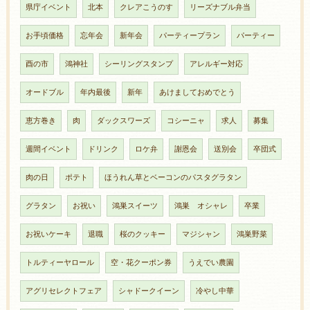
県庁イベント
北本
クレアこうのす
リーズナブル弁当
お手頃価格
忘年会
新年会
パーティープラン
パーティー
酉の市
鴻神社
シーリングスタンプ
アレルギー対応
オードブル
年内最後
新年
あけましておめでとう
恵方巻き
肉
ダックスワーズ
コシーニャ
求人
募集
週間イベント
ドリンク
ロケ弁
謝恩会
送別会
卒団式
肉の日
ポテト
ほうれん草とベーコンのパスタグラタン
グラタン
お祝い
鴻巣スイーツ
鴻巣 オシャレ
卒業
お祝いケーキ
退職
桜のクッキー
マジシャン
鴻巣野菜
トルティーヤロール
空・花クーポン券
うえでい農園
アグリセレクトフェア
シャドークイーン
冷やし中華