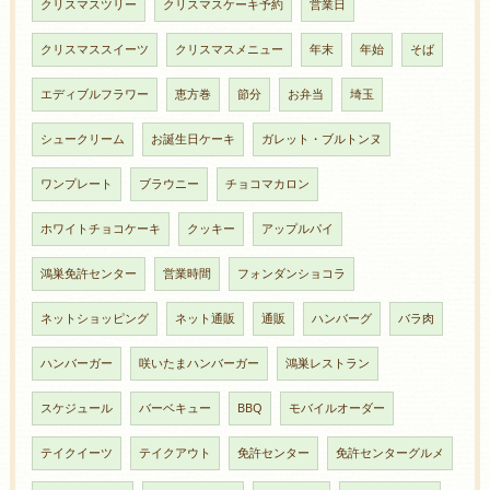
クリスマスツリー
クリスマスケーキ予約
営業日
クリスマススイーツ
クリスマスメニュー
年末
年始
そば
エディブルフラワー
恵方巻
節分
お弁当
埼玉
シュークリーム
お誕生日ケーキ
ガレット・ブルトンヌ
ワンプレート
ブラウニー
チョコマカロン
ホワイトチョコケーキ
クッキー
アップルパイ
鴻巣免許センター
営業時間
フォンダンショコラ
ネットショッピング
ネット通販
通販
ハンバーグ
バラ肉
ハンバーガー
咲いたまハンバーガー
鴻巣レストラン
スケジュール
バーベキュー
BBQ
モバイルオーダー
テイクイーツ
テイクアウト
免許センター
免許センターグルメ