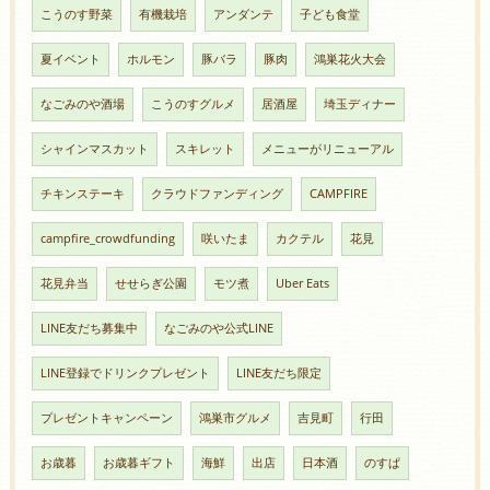
こうのす野菜
有機栽培
アンダンテ
子ども食堂
夏イベント
ホルモン
豚バラ
豚肉
鴻巣花火大会
なごみのや酒場
こうのすグルメ
居酒屋
埼玉ディナー
シャインマスカット
スキレット
メニューがリニューアル
チキンステーキ
クラウドファンディング
CAMPFIRE
campfire_crowdfunding
咲いたま
カクテル
花見
花見弁当
せせらぎ公園
モツ煮
Uber Eats
LINE友だち募集中
なごみのや公式LINE
LINE登録でドリンクプレゼント
LINE友だち限定
プレゼントキャンペーン
鴻巣市グルメ
吉見町
行田
お歳暮
お歳暮ギフト
海鮮
出店
日本酒
のすぱ