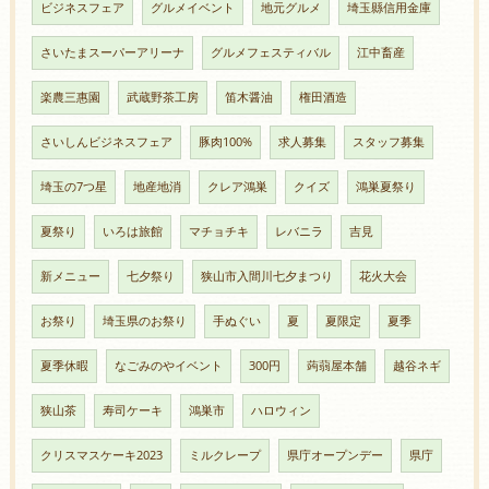
ビジネスフェア
グルメイベント
地元グルメ
埼玉縣信用金庫
さいたまスーパーアリーナ
グルメフェスティバル
江中畜産
楽農三惠園
武蔵野茶工房
笛木醤油
権田酒造
さいしんビジネスフェア
豚肉100%
求人募集
スタッフ募集
埼玉の7つ星
地産地消
クレア鴻巣
クイズ
鴻巣夏祭り
夏祭り
いろは旅館
マチョチキ
レバニラ
吉見
新メニュー
七夕祭り
狭山市入間川七夕まつり
花火大会
お祭り
埼玉県のお祭り
手ぬぐい
夏
夏限定
夏季
夏季休暇
なごみのやイベント
300円
蒟蒻屋本舗
越谷ネギ
狭山茶
寿司ケーキ
鴻巣市
ハロウィン
クリスマスケーキ2023
ミルクレープ
県庁オープンデー
県庁