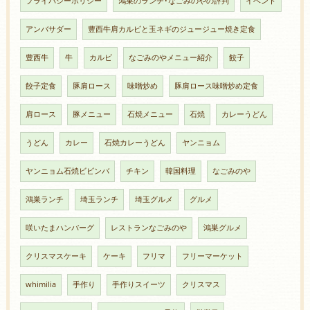
プライバシーポリシー
鴻巣のランチ･なごみのやの評判
イベント
アンバサダー
豊西牛肩カルビと玉ネギのジュージュー焼き定食
豊西牛
牛
カルビ
なごみのやメニュー紹介
餃子
餃子定食
豚肩ロース
味噌炒め
豚肩ロース味噌炒め定食
肩ロース
豚メニュー
石焼メニュー
石焼
カレーうどん
うどん
カレー
石焼カレーうどん
ヤンニョム
ヤンニョム石焼ビビンバ
チキン
韓国料理
なごみのや
鴻巣ランチ
埼玉ランチ
埼玉グルメ
グルメ
咲いたまハンバーグ
レストランなごみのや
鴻巣グルメ
クリスマスケーキ
ケーキ
フリマ
フリーマーケット
whimilia
手作り
手作りスイーツ
クリスマス