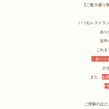
【ご飯大盛り
いつもレストラ
あり
近年
これま
ご飯の大
さ
また、
お
+
ご理解のほど