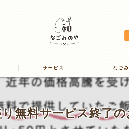
サービス
なご
レストラン
咲いたまハンバーグ
盛り無料サービス終了の
ケータリング＆お弁当
スイーツ