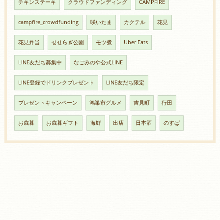
チキンステーキ
クラウドファンディング
CAMPFIRE
campfire_crowdfunding
咲いたま
カクテル
花見
花見弁当
せせらぎ公園
モツ煮
Uber Eats
LINE友だち募集中
なごみのや公式LINE
LINE登録でドリンクプレゼント
LINE友だち限定
プレゼントキャンペーン
鴻巣市グルメ
吉見町
行田
お歳暮
お歳暮ギフト
海鮮
出店
日本酒
のすぱ