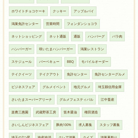
ホワイトチョコケーキ
クッキー
アップルパイ
鴻巣免許センター
営業時間
フォンダンショコラ
ネットショッピング
ネット通販
通販
ハンバーグ
バラ肉
ハンバーガー
咲いたまハンバーガー
鴻巣レストラン
スケジュール
バーベキュー
BBQ
モバイルオーダー
テイクイーツ
テイクアウト
免許センター
免許センターグルメ
ビジネスフェア
グルメイベント
地元グルメ
埼玉縣信用金庫
さいたまスーパーアリーナ
グルメフェスティバル
江中畜産
楽農三惠園
武蔵野茶工房
笛木醤油
権田酒造
さいしんビジネスフェア
豚肉100%
求人募集
スタッフ募集
埼玉の7つ星
地産地消
クレア鴻巣
クイズ
鴻巣夏祭り