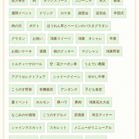
恵方巻き
肉
ダックスワーズ
コシーニャ
求人
募集
週間イベント
ドリンク
ロケ弁
謝恩会
送別会
卒団式
肉の日
ポテト
ほうれん草とベーコンのパスタグラタン
グラタン
お祝い
鴻巣スイーツ
鴻巣 オシャレ
卒業
お祝いケーキ
退職
桜のクッキー
マジシャン
鴻巣野菜
トルティーヤロール
空・花クーポン券
うえでい農園
アグリセレクトフェア
シャドークイーン
冷やし中華
こうのす野菜
有機栽培
アンダンテ
子ども食堂
夏イベント
ホルモン
豚バラ
豚肉
鴻巣花火大会
なごみのや酒場
こうのすグルメ
居酒屋
埼玉ディナー
シャインマスカット
スキレット
メニューがリニューアル