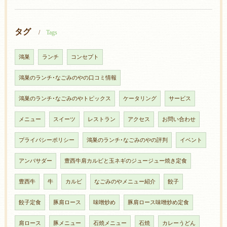
タグ
Tags
鴻巣
ランチ
コンセプト
鴻巣のランチ･なごみのやの口コミ情報
鴻巣のランチ･なごみのやトピックス
ケータリング
サービス
メニュー
スイーツ
レストラン
アクセス
お問い合わせ
プライバシーポリシー
鴻巣のランチ･なごみのやの評判
イベント
アンバサダー
豊西牛肩カルビと玉ネギのジュージュー焼き定食
豊西牛
牛
カルビ
なごみのやメニュー紹介
餃子
餃子定食
豚肩ロース
味噌炒め
豚肩ロース味噌炒め定食
肩ロース
豚メニュー
石焼メニュー
石焼
カレーうどん