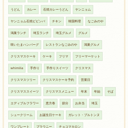
うどん
カレー
石焼カレーうどん
ヤンニョム
ヤンニョム石焼ビビンバ
チキン
韓国料理
なごみのや
鴻巣ランチ
埼玉ランチ
埼玉グルメ
グルメ
咲いたまハンバーグ
レストランなごみのや
鴻巣グルメ
クリスマスケーキ
ケーキ
フリマ
フリーマーケット
whimilia
手作り
手作りスイーツ
クリスマス
クリスマスツリー
クリスマスケーキ予約
営業日
クリスマススイーツ
クリスマスメニュー
年末
年始
そば
エディブルフラワー
恵方巻
節分
お弁当
埼玉
シュークリーム
お誕生日ケーキ
ガレット・ブルトンヌ
ワンプレート
ブラウニー
チョコマカロン