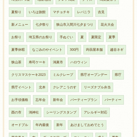
夏祭り
いろは旅館
マチョチキ
レバニラ
吉見
新メニュー
七夕祭り
狭山市入間川七夕まつり
花火大会
お祭り
埼玉県のお祭り
手ぬぐい
夏
夏限定
夏季
夏季休暇
なごみのやイベント
300円
蒟蒻屋本舗
越谷ネギ
狭山茶
寿司ケーキ
鴻巣市
ハロウィン
クリスマスケーキ2023
ミルクレープ
県庁オープンデー
県庁
県庁イベント
北本
クレアこうのす
リーズナブル弁当
お手頃価格
忘年会
新年会
パーティープラン
パーティー
酉の市
鴻神社
シーリングスタンプ
アレルギー対応
オードブル
年内最後
新年
あけましておめでとう