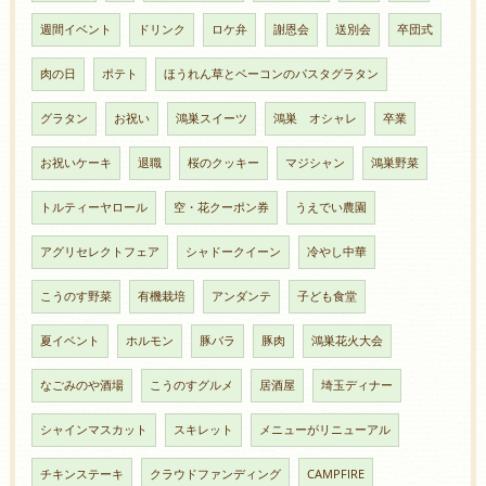
週間イベント
ドリンク
ロケ弁
謝恩会
送別会
卒団式
肉の日
ポテト
ほうれん草とベーコンのパスタグラタン
グラタン
お祝い
鴻巣スイーツ
鴻巣 オシャレ
卒業
お祝いケーキ
退職
桜のクッキー
マジシャン
鴻巣野菜
トルティーヤロール
空・花クーポン券
うえでい農園
アグリセレクトフェア
シャドークイーン
冷やし中華
こうのす野菜
有機栽培
アンダンテ
子ども食堂
夏イベント
ホルモン
豚バラ
豚肉
鴻巣花火大会
なごみのや酒場
こうのすグルメ
居酒屋
埼玉ディナー
シャインマスカット
スキレット
メニューがリニューアル
チキンステーキ
クラウドファンディング
CAMPFIRE