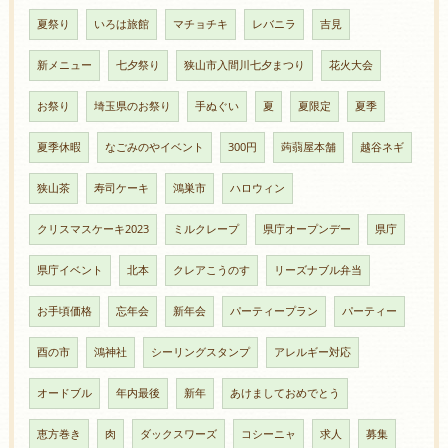
夏祭り
いろは旅館
マチョチキ
レバニラ
吉見
新メニュー
七夕祭り
狭山市入間川七夕まつり
花火大会
お祭り
埼玉県のお祭り
手ぬぐい
夏
夏限定
夏季
夏季休暇
なごみのやイベント
300円
蒟蒻屋本舗
越谷ネギ
狭山茶
寿司ケーキ
鴻巣市
ハロウィン
クリスマスケーキ2023
ミルクレープ
県庁オープンデー
県庁
県庁イベント
北本
クレアこうのす
リーズナブル弁当
お手頃価格
忘年会
新年会
パーティープラン
パーティー
酉の市
鴻神社
シーリングスタンプ
アレルギー対応
オードブル
年内最後
新年
あけましておめでとう
恵方巻き
肉
ダックスワーズ
コシーニャ
求人
募集