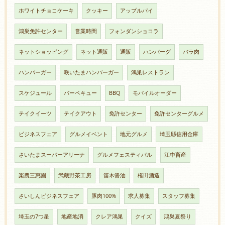
ホワイトチョコケーキ
クッキー
アップルパイ
鴻巣免許センター
営業時間
フォンダンショコラ
ネットショッピング
ネット通販
通販
ハンバーグ
バラ肉
ハンバーガー
咲いたまハンバーガー
鴻巣レストラン
スケジュール
バーベキュー
BBQ
モバイルオーダー
テイクイーツ
テイクアウト
免許センター
免許センターグルメ
ビジネスフェア
グルメイベント
地元グルメ
埼玉縣信用金庫
さいたまスーパーアリーナ
グルメフェスティバル
江中畜産
楽農三惠園
武蔵野茶工房
笛木醤油
権田酒造
さいしんビジネスフェア
豚肉100%
求人募集
スタッフ募集
埼玉の7つ星
地産地消
クレア鴻巣
クイズ
鴻巣夏祭り