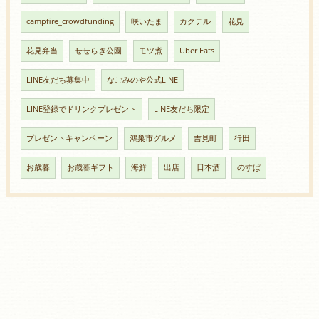
campfire_crowdfunding
咲いたま
カクテル
花見
花見弁当
せせらぎ公園
モツ煮
Uber Eats
LINE友だち募集中
なごみのや公式LINE
LINE登録でドリンクプレゼント
LINE友だち限定
プレゼントキャンペーン
鴻巣市グルメ
吉見町
行田
お歳暮
お歳暮ギフト
海鮮
出店
日本酒
のすぱ