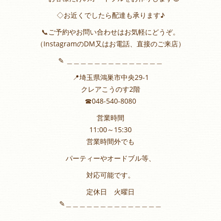
◇お近くでしたら配達も承ります♪
📞ご予約やお問い合わせはお気軽にどうぞ。
（InstagramのDM又はお電話、直接のご来店）
✎ ︎＿＿＿＿＿＿＿＿＿＿＿＿＿＿
📍埼玉県鴻巣市中央29-1
クレアこうのす2階
☎︎048-540-8080
営業時間
11:00～15:30
営業時間外でも
パーティーやオードブル等、
対応可能です。
定休日 火曜日
✎︎＿＿＿＿＿＿＿＿＿＿＿＿＿＿