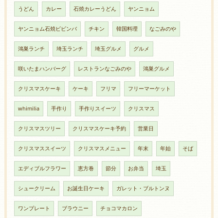
うどん
カレー
石焼カレーうどん
ヤンニョム
ヤンニョム石焼ビビンバ
チキン
韓国料理
なごみのや
鴻巣ランチ
埼玉ランチ
埼玉グルメ
グルメ
咲いたまハンバーグ
レストランなごみのや
鴻巣グルメ
クリスマスケーキ
ケーキ
フリマ
フリーマーケット
whimilia
手作り
手作りスイーツ
クリスマス
クリスマスツリー
クリスマスケーキ予約
営業日
クリスマススイーツ
クリスマスメニュー
年末
年始
そば
エディブルフラワー
恵方巻
節分
お弁当
埼玉
シュークリーム
お誕生日ケーキ
ガレット・ブルトンヌ
ワンプレート
ブラウニー
チョコマカロン