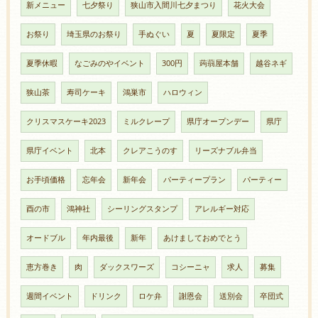
新メニュー
七夕祭り
狭山市入間川七夕まつり
花火大会
お祭り
埼玉県のお祭り
手ぬぐい
夏
夏限定
夏季
夏季休暇
なごみのやイベント
300円
蒟蒻屋本舗
越谷ネギ
狭山茶
寿司ケーキ
鴻巣市
ハロウィン
クリスマスケーキ2023
ミルクレープ
県庁オープンデー
県庁
県庁イベント
北本
クレアこうのす
リーズナブル弁当
お手頃価格
忘年会
新年会
パーティープラン
パーティー
酉の市
鴻神社
シーリングスタンプ
アレルギー対応
オードブル
年内最後
新年
あけましておめでとう
恵方巻き
肉
ダックスワーズ
コシーニャ
求人
募集
週間イベント
ドリンク
ロケ弁
謝恩会
送別会
卒団式