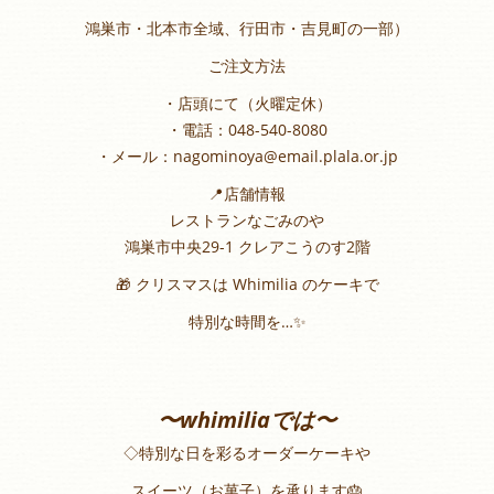
鴻巣市・北本市全域、行田市・吉見町の一部）
ご注文方法
・店頭にて（火曜定休）
・電話：048-540-8080
・メール：nagominoya@email.plala.or.jp
📍店舗情報
レストランなごみのや
鴻巣市中央29-1 クレアこうのす2階
🎁 クリスマスは Whimilia のケーキで
特別な時間を…✨
〜whimiliaでは〜
◇特別な日を彩るオーダーケーキや
スイーツ（お菓子）を承ります🎂