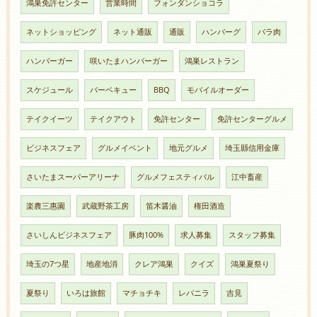
鴻巣免許センター
営業時間
フォンダンショコラ
ネットショッピング
ネット通販
通販
ハンバーグ
バラ肉
ハンバーガー
咲いたまハンバーガー
鴻巣レストラン
スケジュール
バーベキュー
BBQ
モバイルオーダー
テイクイーツ
テイクアウト
免許センター
免許センターグルメ
ビジネスフェア
グルメイベント
地元グルメ
埼玉縣信用金庫
さいたまスーパーアリーナ
グルメフェスティバル
江中畜産
楽農三惠園
武蔵野茶工房
笛木醤油
権田酒造
さいしんビジネスフェア
豚肉100%
求人募集
スタッフ募集
埼玉の7つ星
地産地消
クレア鴻巣
クイズ
鴻巣夏祭り
夏祭り
いろは旅館
マチョチキ
レバニラ
吉見