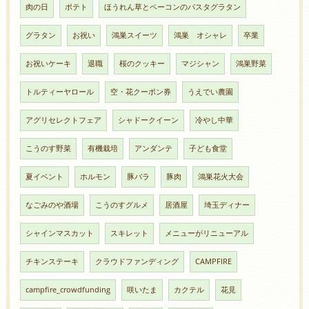
肉の日
ポテト
ほうれん草とベーコンのパスタグラタン
グラタン
お祝い
鴻巣スイーツ
鴻巣 オシャレ
卒業
お祝いケーキ
退職
桜のクッキー
マジシャン
鴻巣野菜
トルティーヤロール
空・花クーポン券
うえでい農園
アグリセレクトフェア
シャドークイーン
冷やし中華
こうのす野菜
有機栽培
アンダンテ
子ども食堂
夏イベント
ホルモン
豚バラ
豚肉
鴻巣花火大会
なごみのや酒場
こうのすグルメ
居酒屋
埼玉ディナー
シャインマスカット
スキレット
メニューがリニューアル
チキンステーキ
クラウドファンディング
CAMPFIRE
campfire_crowdfunding
咲いたま
カクテル
花見