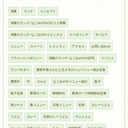
鴻巣
ランチ
コンセプト
鴻巣のランチ･なごみのやの口コミ情報
鴻巣のランチ･なごみのやトピックス
ケータリング
サービス
メニュー
スイーツ
レストラン
アクセス
お問い合わせ
プライバシーポリシー
鴻巣のランチ･なごみのやの評判
イベント
アンバサダー
豊西牛肩カルビと玉ネギのジュージュー焼き定食
豊西牛
牛
カルビ
なごみのやメニュー紹介
餃子
餃子定食
豚肩ロース
味噌炒め
豚肩ロース味噌炒め定食
肩ロース
豚メニュー
石焼メニュー
石焼
カレーうどん
うどん
カレー
石焼カレーうどん
ヤンニョム