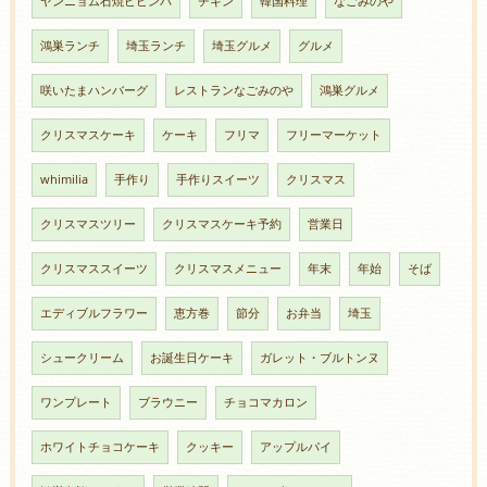
ヤンニョム石焼ビビンバ
チキン
韓国料理
なごみのや
鴻巣ランチ
埼玉ランチ
埼玉グルメ
グルメ
咲いたまハンバーグ
レストランなごみのや
鴻巣グルメ
クリスマスケーキ
ケーキ
フリマ
フリーマーケット
whimilia
手作り
手作りスイーツ
クリスマス
クリスマスツリー
クリスマスケーキ予約
営業日
クリスマススイーツ
クリスマスメニュー
年末
年始
そば
エディブルフラワー
恵方巻
節分
お弁当
埼玉
シュークリーム
お誕生日ケーキ
ガレット・ブルトンヌ
ワンプレート
ブラウニー
チョコマカロン
ホワイトチョコケーキ
クッキー
アップルパイ