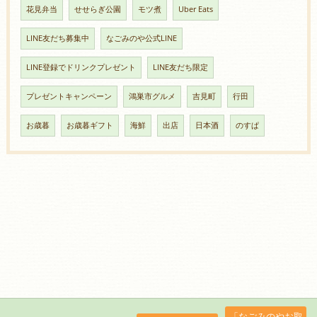
花見弁当
せせらぎ公園
モツ煮
Uber Eats
LINE友だち募集中
なごみのや公式LINE
LINE登録でドリンクプレゼント
LINE友だち限定
プレゼントキャンペーン
鴻巣市グルメ
吉見町
行田
お歳暮
お歳暮ギフト
海鮮
出店
日本酒
のすぱ
「なごみのやお取