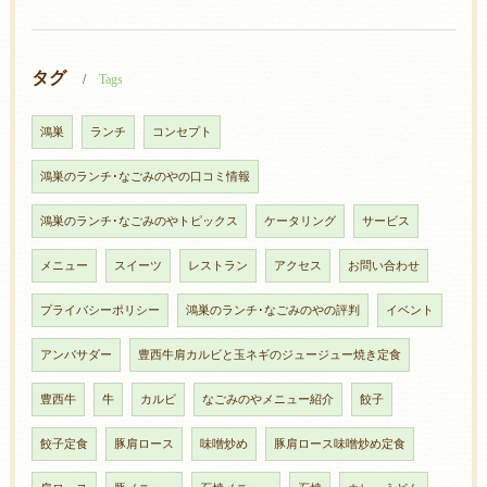
タグ
Tags
鴻巣
ランチ
コンセプト
鴻巣のランチ･なごみのやの口コミ情報
鴻巣のランチ･なごみのやトピックス
ケータリング
サービス
メニュー
スイーツ
レストラン
アクセス
お問い合わせ
プライバシーポリシー
鴻巣のランチ･なごみのやの評判
イベント
アンバサダー
豊西牛肩カルビと玉ネギのジュージュー焼き定食
豊西牛
牛
カルビ
なごみのやメニュー紹介
餃子
餃子定食
豚肩ロース
味噌炒め
豚肩ロース味噌炒め定食