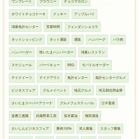
ワンプレート
ブラウニー
チョコマカロン
ホワイトチョコケーキ
クッキー
アップルパイ
鴻巣免許センター
営業時間
フォンダンショコラ
ネットショッピング
ネット通販
通販
ハンバーグ
バラ肉
ハンバーガー
咲いたまハンバーガー
鴻巣レストラン
スケジュール
バーベキュー
BBQ
モバイルオーダー
テイクイーツ
テイクアウト
免許センター
免許センターグルメ
ビジネスフェア
グルメイベント
地元グルメ
埼玉縣信用金庫
さいたまスーパーアリーナ
グルメフェスティバル
江中畜産
楽農三惠園
武蔵野茶工房
笛木醤油
権田酒造
さいしんビジネスフェア
豚肉100%
求人募集
スタッフ募集