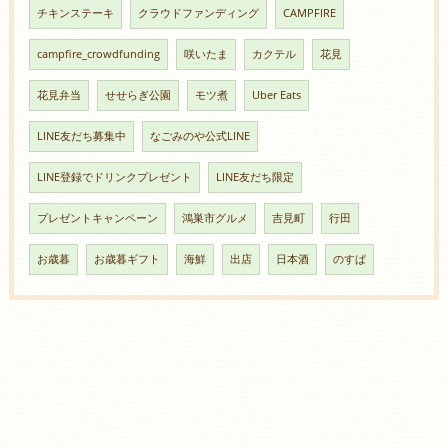
チキンステーキ
クラウドファンディング
CAMPFIRE
campfire_crowdfunding
咲いたま
カクテル
花見
花見弁当
せせらぎ公園
モツ煮
Uber Eats
LINE友だち募集中
なごみのや公式LINE
LINE登録でドリンクプレゼント
LINE友だち限定
プレゼントキャンペーン
鴻巣市グルメ
吉見町
行田
お歳暮
お歳暮ギフト
海鮮
出店
日本酒
のすぱ