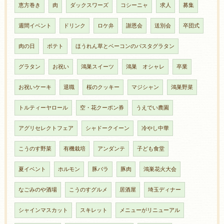
恵方巻き
肉
ダックスワーズ
コシーニャ
求人
募集
週間イベント
ドリンク
ロケ弁
謝恩会
送別会
卒団式
肉の日
ポテト
ほうれん草とベーコンのパスタグラタン
グラタン
お祝い
鴻巣スイーツ
鴻巣 オシャレ
卒業
お祝いケーキ
退職
桜のクッキー
マジシャン
鴻巣野菜
トルティーヤロール
空・花クーポン券
うえでい農園
アグリセレクトフェア
シャドークイーン
冷やし中華
こうのす野菜
有機栽培
アンダンテ
子ども食堂
夏イベント
ホルモン
豚バラ
豚肉
鴻巣花火大会
なごみのや酒場
こうのすグルメ
居酒屋
埼玉ディナー
シャインマスカット
スキレット
メニューがリニューアル