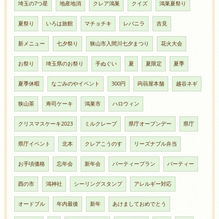
埼玉の7つ星
地産地消
クレア鴻巣
クイズ
鴻巣夏祭り
夏祭り
いろは旅館
マチョチキ
レバニラ
吉見
新メニュー
七夕祭り
狭山市入間川七夕まつり
花火大会
お祭り
埼玉県のお祭り
手ぬぐい
夏
夏限定
夏季
夏季休暇
なごみのやイベント
300円
蒟蒻屋本舗
越谷ネギ
狭山茶
寿司ケーキ
鴻巣市
ハロウィン
クリスマスケーキ2023
ミルクレープ
県庁オープンデー
県庁
県庁イベント
北本
クレアこうのす
リーズナブル弁当
お手頃価格
忘年会
新年会
パーティープラン
パーティー
酉の市
鴻神社
シーリングスタンプ
アレルギー対応
オードブル
年内最後
新年
あけましておめでとう