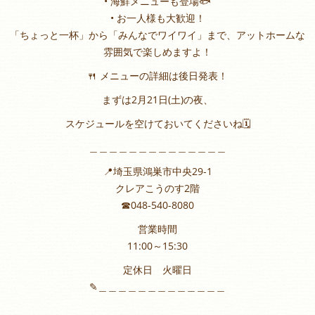
• 海鮮メニューも登場🐟
• お一人様も大歓迎！
「ちょっと一杯」から「みんなでワイワイ」まで、アットホームな
雰囲気で楽しめますよ！
🍴 メニューの詳細は後日発表！
まずは2月21日(土)の夜、
スケジュールを空けておいてくださいね🗓️
︎＿＿＿＿＿＿＿＿＿＿＿＿＿＿
📍埼玉県鴻巣市中央29-1
クレアこうのす2階
☎︎048-540-8080
営業時間
11:00～15:30
定休日 火曜日
✎︎＿＿＿＿＿＿＿＿＿＿＿＿＿