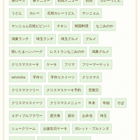
肩ロース
豚メニュー
石焼メニュー
石焼
カレーうどん
うどん
カレー
石焼カレーうどん
ヤンニョム
ヤンニョム石焼ビビンバ
チキン
韓国料理
なごみのや
鴻巣ランチ
埼玉ランチ
埼玉グルメ
グルメ
咲いたまハンバーグ
レストランなごみのや
鴻巣グルメ
クリスマスケーキ
ケーキ
フリマ
フリーマーケット
whimilia
手作り
手作りスイーツ
クリスマス
クリスマスツリー
クリスマスケーキ予約
営業日
クリスマススイーツ
クリスマスメニュー
年末
年始
そば
エディブルフラワー
恵方巻
節分
お弁当
埼玉
シュークリーム
お誕生日ケーキ
ガレット・ブルトンヌ