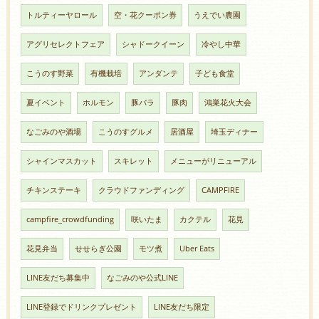
トルティーヤロール
空・花クーポン券
うえでい農園
アグリセレクトフェア
シャドークイーン
冷やし中華
こうのす野菜
有機栽培
アンダンテ
子ども食堂
夏イベント
ホルモン
豚バラ
豚肉
鴻巣花火大会
なごみのや酒場
こうのすグルメ
居酒屋
埼玉ディナー
シャインマスカット
スキレット
メニューがリニューアル
チキンステーキ
クラウドファンディング
CAMPFIRE
campfire_crowdfunding
咲いたま
カクテル
花見
花見弁当
せせらぎ公園
モツ煮
Uber Eats
LINE友だち募集中
なごみのや公式LINE
LINE登録でドリンクプレゼント
LINE友だち限定