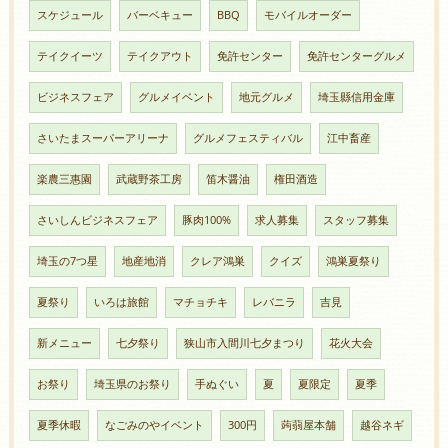
スケジュール
バーベキュー
BBQ
モバイルオーダー
テイクイーツ
テイクアウト
免許センター
免許センターグルメ
ビジネスフェア
グルメイベント
地元グルメ
埼玉縣信用金庫
さいたまスーパーアリーナ
グルメフェスティバル
江中畜産
楽農三惠園
武蔵野茶工房
笛木醤油
権田酒造
さいしんビジネスフェア
豚肉100%
求人募集
スタッフ募集
埼玉の7つ星
地産地消
クレア鴻巣
クイズ
鴻巣夏祭り
夏祭り
いろは旅館
マチョチキ
レバニラ
吉見
新メニュー
七夕祭り
狭山市入間川七夕まつり
花火大会
お祭り
埼玉県のお祭り
手ぬぐい
夏
夏限定
夏季
夏季休暇
なごみのやイベント
300円
蒟蒻屋本舗
越谷ネギ