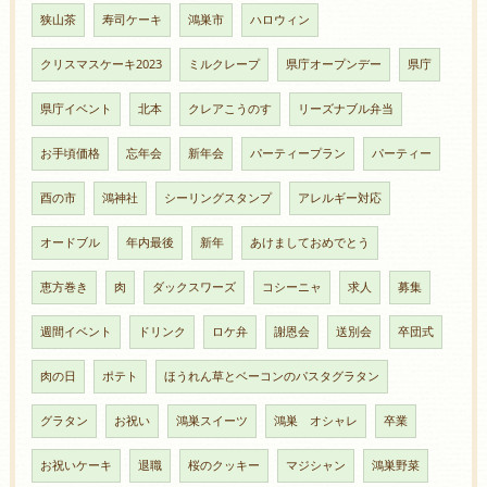
狭山茶
寿司ケーキ
鴻巣市
ハロウィン
クリスマスケーキ2023
ミルクレープ
県庁オープンデー
県庁
県庁イベント
北本
クレアこうのす
リーズナブル弁当
お手頃価格
忘年会
新年会
パーティープラン
パーティー
酉の市
鴻神社
シーリングスタンプ
アレルギー対応
オードブル
年内最後
新年
あけましておめでとう
恵方巻き
肉
ダックスワーズ
コシーニャ
求人
募集
週間イベント
ドリンク
ロケ弁
謝恩会
送別会
卒団式
肉の日
ポテト
ほうれん草とベーコンのパスタグラタン
グラタン
お祝い
鴻巣スイーツ
鴻巣 オシャレ
卒業
お祝いケーキ
退職
桜のクッキー
マジシャン
鴻巣野菜