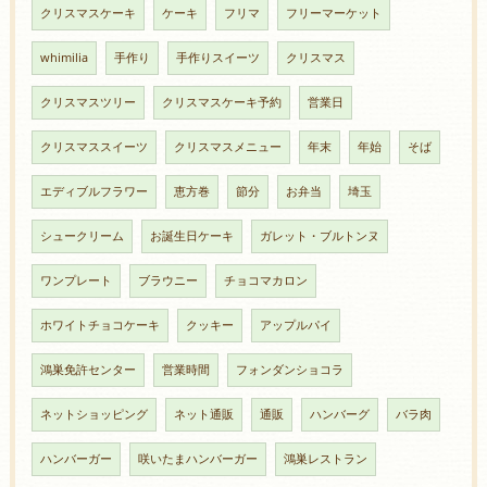
クリスマスケーキ
ケーキ
フリマ
フリーマーケット
whimilia
手作り
手作りスイーツ
クリスマス
クリスマスツリー
クリスマスケーキ予約
営業日
クリスマススイーツ
クリスマスメニュー
年末
年始
そば
エディブルフラワー
恵方巻
節分
お弁当
埼玉
シュークリーム
お誕生日ケーキ
ガレット・ブルトンヌ
ワンプレート
ブラウニー
チョコマカロン
ホワイトチョコケーキ
クッキー
アップルパイ
鴻巣免許センター
営業時間
フォンダンショコラ
ネットショッピング
ネット通販
通販
ハンバーグ
バラ肉
ハンバーガー
咲いたまハンバーガー
鴻巣レストラン