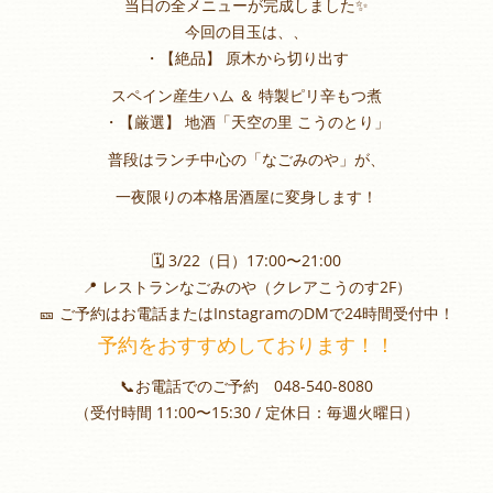
当日の全メニューが完成しました✨
今回の目玉は、、
・【絶品】 原木から切り出す
スペイン産生ハム ＆ 特製ピリ辛もつ煮
・【厳選】 地酒「天空の里 こうのとり」
普段はランチ中心の「なごみのや」が、
一夜限りの本格居酒屋に変身します！
🗓 3/22（日）17:00〜21:00
📍 レストランなごみのや（クレアこうのす2F）
🎫 ご予約はお電話またはInstagramのDMで24時間受付中！
予約をおすすめしております！！
📞お電話でのご予約 048-540-8080
（受付時間 11:00〜15:30 / 定休日：毎週火曜日）