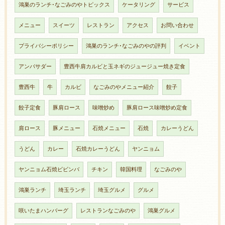
鴻巣のランチ･なごみのやトピックス
ケータリング
サービス
メニュー
スイーツ
レストラン
アクセス
お問い合わせ
プライバシーポリシー
鴻巣のランチ･なごみのやの評判
イベント
アンバサダー
豊西牛肩カルビと玉ネギのジュージュー焼き定食
豊西牛
牛
カルビ
なごみのやメニュー紹介
餃子
餃子定食
豚肩ロース
味噌炒め
豚肩ロース味噌炒め定食
肩ロース
豚メニュー
石焼メニュー
石焼
カレーうどん
うどん
カレー
石焼カレーうどん
ヤンニョム
ヤンニョム石焼ビビンバ
チキン
韓国料理
なごみのや
鴻巣ランチ
埼玉ランチ
埼玉グルメ
グルメ
咲いたまハンバーグ
レストランなごみのや
鴻巣グルメ