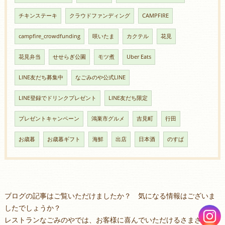
チキンステーキ
クラウドファンディング
CAMPFIRE
campfire_crowdfunding
咲いたま
カクテル
花見
花見弁当
せせらぎ公園
モツ煮
Uber Eats
LINE友だち募集中
なごみのや公式LINE
LINE登録でドリンクプレゼント
LINE友だち限定
プレゼントキャンペーン
鴻巣市グルメ
吉見町
行田
お歳暮
お歳暮ギフト
海鮮
出店
日本酒
のすぱ
ブログの記事はご覧いただけましたか？ 気になる情報はございま
したでしょうか？
レストランなごみのやでは、お客様に喜んでいただけるさまざまな