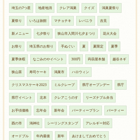
埼玉の7つ星
地産地消
クレア鴻巣
クイズ
鴻巣夏祭り
夏祭り
いろは旅館
マチョチキ
レバニラ
吉見
新メニュー
七夕祭り
狭山市入間川七夕まつり
花火大会
お祭り
埼玉県のお祭り
手ぬぐい
夏
夏限定
夏季
夏季休暇
なごみのやイベント
300円
蒟蒻屋本舗
越谷ネギ
狭山茶
寿司ケーキ
鴻巣市
ハロウィン
クリスマスケーキ2023
ミルクレープ
県庁オープンデー
県庁
県庁イベント
北本
クレアこうのす
リーズナブル弁当
お手頃価格
忘年会
新年会
パーティープラン
パーティー
酉の市
鴻神社
シーリングスタンプ
アレルギー対応
オードブル
年内最後
新年
あけましておめでとう