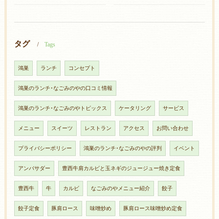
タグ
Tags
鴻巣
ランチ
コンセプト
鴻巣のランチ･なごみのやの口コミ情報
鴻巣のランチ･なごみのやトピックス
ケータリング
サービス
メニュー
スイーツ
レストラン
アクセス
お問い合わせ
プライバシーポリシー
鴻巣のランチ･なごみのやの評判
イベント
アンバサダー
豊西牛肩カルビと玉ネギのジュージュー焼き定食
豊西牛
牛
カルビ
なごみのやメニュー紹介
餃子
餃子定食
豚肩ロース
味噌炒め
豚肩ロース味噌炒め定食