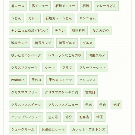
肩ロース
豚メニュー
石焼メニュー
石焼
カレーうどん
うどん
カレー
石焼カレーうどん
ヤンニョム
ヤンニョム石焼ビビンバ
チキン
韓国料理
なごみのや
鴻巣ランチ
埼玉ランチ
埼玉グルメ
グルメ
咲いたまハンバーグ
レストランなごみのや
鴻巣グルメ
クリスマスケーキ
ケーキ
フリマ
フリーマーケット
whimilia
手作り
手作りスイーツ
クリスマス
クリスマスツリー
クリスマスケーキ予約
営業日
クリスマススイーツ
クリスマスメニュー
年末
年始
そば
エディブルフラワー
恵方巻
節分
お弁当
埼玉
シュークリーム
お誕生日ケーキ
ガレット・ブルトンヌ