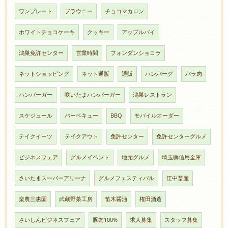
ワンプレート
ブラウニー
チョコマカロン
ホワイトチョコケーキ
クッキー
アップルパイ
鴻巣免許センター
営業時間
フォンダンショコラ
ネットショッピング
ネット通販
通販
ハンバーグ
バラ肉
ハンバーガー
咲いたまハンバーガー
鴻巣レストラン
スケジュール
バーベキュー
BBQ
モバイルオーダー
テイクイーツ
テイクアウト
免許センター
免許センターグルメ
ビジネスフェア
グルメイベント
地元グルメ
埼玉縣信用金庫
さいたまスーパーアリーナ
グルメフェスティバル
江中畜産
楽農三惠園
武蔵野茶工房
笛木醤油
権田酒造
さいしんビジネスフェア
豚肉100%
求人募集
スタッフ募集