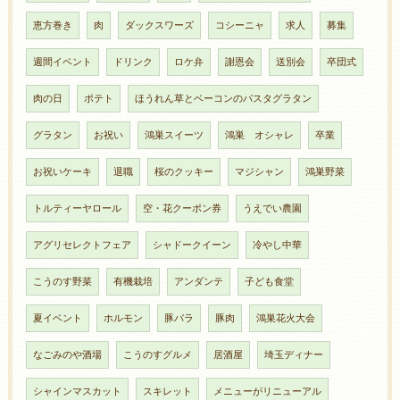
恵方巻き
肉
ダックスワーズ
コシーニャ
求人
募集
週間イベント
ドリンク
ロケ弁
謝恩会
送別会
卒団式
肉の日
ポテト
ほうれん草とベーコンのパスタグラタン
グラタン
お祝い
鴻巣スイーツ
鴻巣 オシャレ
卒業
お祝いケーキ
退職
桜のクッキー
マジシャン
鴻巣野菜
トルティーヤロール
空・花クーポン券
うえでい農園
アグリセレクトフェア
シャドークイーン
冷やし中華
こうのす野菜
有機栽培
アンダンテ
子ども食堂
夏イベント
ホルモン
豚バラ
豚肉
鴻巣花火大会
なごみのや酒場
こうのすグルメ
居酒屋
埼玉ディナー
シャインマスカット
スキレット
メニューがリニューアル