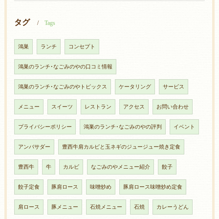
タグ
Tags
鴻巣
ランチ
コンセプト
鴻巣のランチ･なごみのやの口コミ情報
鴻巣のランチ･なごみのやトピックス
ケータリング
サービス
メニュー
スイーツ
レストラン
アクセス
お問い合わせ
プライバシーポリシー
鴻巣のランチ･なごみのやの評判
イベント
アンバサダー
豊西牛肩カルビと玉ネギのジュージュー焼き定食
豊西牛
牛
カルビ
なごみのやメニュー紹介
餃子
餃子定食
豚肩ロース
味噌炒め
豚肩ロース味噌炒め定食
肩ロース
豚メニュー
石焼メニュー
石焼
カレーうどん