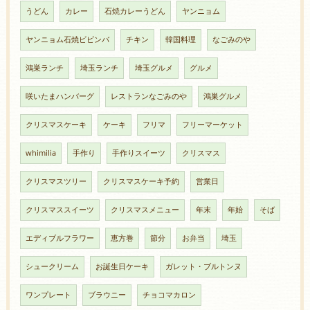
うどん
カレー
石焼カレーうどん
ヤンニョム
ヤンニョム石焼ビビンバ
チキン
韓国料理
なごみのや
鴻巣ランチ
埼玉ランチ
埼玉グルメ
グルメ
咲いたまハンバーグ
レストランなごみのや
鴻巣グルメ
クリスマスケーキ
ケーキ
フリマ
フリーマーケット
whimilia
手作り
手作りスイーツ
クリスマス
クリスマスツリー
クリスマスケーキ予約
営業日
クリスマススイーツ
クリスマスメニュー
年末
年始
そば
エディブルフラワー
恵方巻
節分
お弁当
埼玉
シュークリーム
お誕生日ケーキ
ガレット・ブルトンヌ
ワンプレート
ブラウニー
チョコマカロン