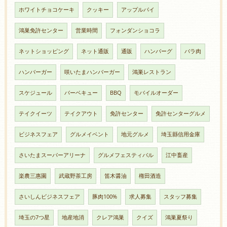
ホワイトチョコケーキ
クッキー
アップルパイ
鴻巣免許センター
営業時間
フォンダンショコラ
ネットショッピング
ネット通販
通販
ハンバーグ
バラ肉
ハンバーガー
咲いたまハンバーガー
鴻巣レストラン
スケジュール
バーベキュー
BBQ
モバイルオーダー
テイクイーツ
テイクアウト
免許センター
免許センターグルメ
ビジネスフェア
グルメイベント
地元グルメ
埼玉縣信用金庫
さいたまスーパーアリーナ
グルメフェスティバル
江中畜産
楽農三惠園
武蔵野茶工房
笛木醤油
権田酒造
さいしんビジネスフェア
豚肉100%
求人募集
スタッフ募集
埼玉の7つ星
地産地消
クレア鴻巣
クイズ
鴻巣夏祭り