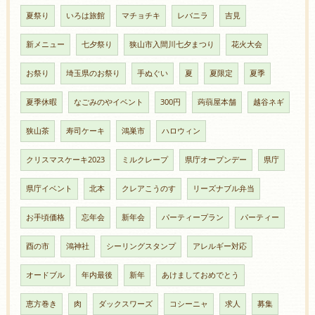
夏祭り
いろは旅館
マチョチキ
レバニラ
吉見
新メニュー
七夕祭り
狭山市入間川七夕まつり
花火大会
お祭り
埼玉県のお祭り
手ぬぐい
夏
夏限定
夏季
夏季休暇
なごみのやイベント
300円
蒟蒻屋本舗
越谷ネギ
狭山茶
寿司ケーキ
鴻巣市
ハロウィン
クリスマスケーキ2023
ミルクレープ
県庁オープンデー
県庁
県庁イベント
北本
クレアこうのす
リーズナブル弁当
お手頃価格
忘年会
新年会
パーティープラン
パーティー
酉の市
鴻神社
シーリングスタンプ
アレルギー対応
オードブル
年内最後
新年
あけましておめでとう
恵方巻き
肉
ダックスワーズ
コシーニャ
求人
募集