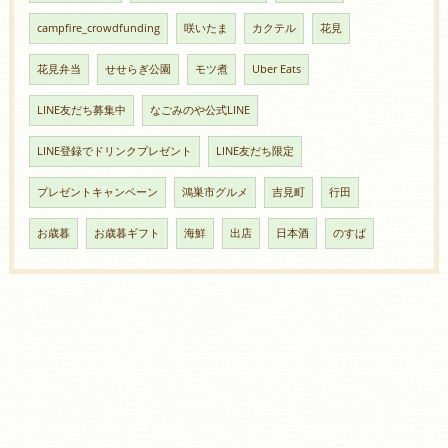
campfire_crowdfunding
咲いたま
カクテル
花見
花見弁当
せせらぎ公園
モツ煮
Uber Eats
LINE友だち募集中
なごみのや公式LINE
LINE登録でドリンクプレゼント
LINE友だち限定
プレゼントキャンペーン
鴻巣市グルメ
吉見町
行田
お歳暮
お歳暮ギフト
海鮮
出店
日本酒
のすぱ