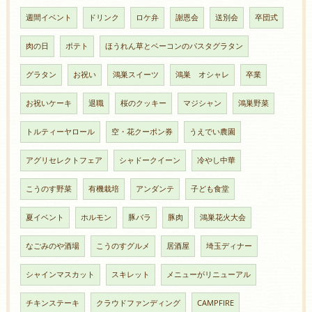
週間イベント
ドリンク
ロケ弁
謝恩会
送別会
卒団式
肉の日
ポテト
ほうれん草とベーコンのパスタグラタン
グラタン
お祝い
鴻巣スイーツ
鴻巣 オシャレ
卒業
お祝いケーキ
退職
桜のクッキー
マジシャン
鴻巣野菜
トルティーヤロール
空・花クーポン券
うえでい農園
アグリセレクトフェア
シャドークイーン
冷やし中華
こうのす野菜
有機栽培
アンダンテ
子ども食堂
夏イベント
ホルモン
豚バラ
豚肉
鴻巣花火大会
なごみのや酒場
こうのすグルメ
居酒屋
埼玉ディナー
シャインマスカット
スキレット
メニューがリニューアル
チキンステーキ
クラウドファンディング
CAMPFIRE