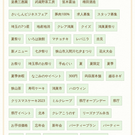
楽農三惠園
武蔵野茶工房
笛木醤油
権田酒造
さいしんビジネスフェア
豚肉100%
求人募集
スタッフ募集
埼玉の7つ星
地産地消
クレア鴻巣
クイズ
鴻巣夏祭り
夏祭り
いろは旅館
マチョチキ
レバニラ
吉見
新メニュー
七夕祭り
狭山市入間川七夕まつり
花火大会
お祭り
埼玉県のお祭り
手ぬぐい
夏
夏限定
夏季
夏季休暇
なごみのやイベント
300円
蒟蒻屋本舗
越谷ネギ
狭山茶
寿司ケーキ
鴻巣市
ハロウィン
クリスマスケーキ2023
ミルクレープ
県庁オープンデー
県庁
県庁イベント
北本
クレアこうのす
リーズナブル弁当
お手頃価格
忘年会
新年会
パーティープラン
パーティー