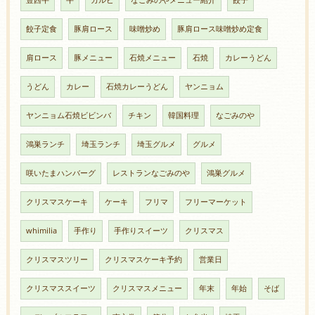
豊西牛
牛
カルビ
なごみのやメニュー紹介
餃子
餃子定食
豚肩ロース
味噌炒め
豚肩ロース味噌炒め定食
肩ロース
豚メニュー
石焼メニュー
石焼
カレーうどん
うどん
カレー
石焼カレーうどん
ヤンニョム
ヤンニョム石焼ビビンバ
チキン
韓国料理
なごみのや
鴻巣ランチ
埼玉ランチ
埼玉グルメ
グルメ
咲いたまハンバーグ
レストランなごみのや
鴻巣グルメ
クリスマスケーキ
ケーキ
フリマ
フリーマーケット
whimilia
手作り
手作りスイーツ
クリスマス
クリスマスツリー
クリスマスケーキ予約
営業日
クリスマススイーツ
クリスマスメニュー
年末
年始
そば