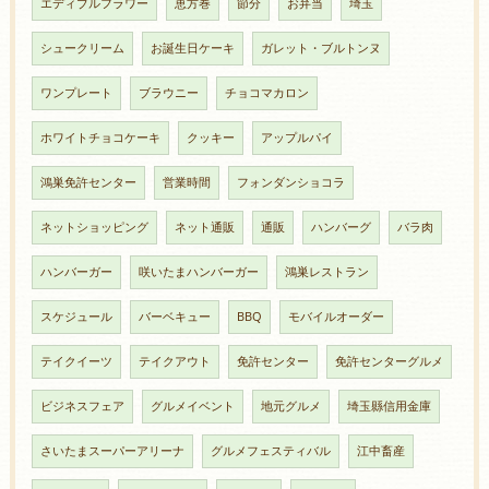
エディブルフラワー
恵方巻
節分
お弁当
埼玉
シュークリーム
お誕生日ケーキ
ガレット・ブルトンヌ
ワンプレート
ブラウニー
チョコマカロン
ホワイトチョコケーキ
クッキー
アップルパイ
鴻巣免許センター
営業時間
フォンダンショコラ
ネットショッピング
ネット通販
通販
ハンバーグ
バラ肉
ハンバーガー
咲いたまハンバーガー
鴻巣レストラン
スケジュール
バーベキュー
BBQ
モバイルオーダー
テイクイーツ
テイクアウト
免許センター
免許センターグルメ
ビジネスフェア
グルメイベント
地元グルメ
埼玉縣信用金庫
さいたまスーパーアリーナ
グルメフェスティバル
江中畜産