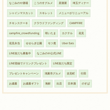
なごみのや酒場
こうのすグルメ
居酒屋
埼玉ディナー
シャインマスカット
スキレット
メニューがリニューアル
チキンステーキ
クラウドファンディング
CAMPFIRE
campfire_crowdfunding
咲いたま
カクテル
花見
花見弁当
せせらぎ公園
モツ煮
Uber Eats
LINE友だち募集中
なごみのや公式LINE
LINE登録でドリンクプレゼント
LINE友だち限定
プレゼントキャンペーン
鴻巣市グルメ
吉見町
行田
お歳暮
お歳暮ギフト
海鮮
出店
日本酒
のすぱ