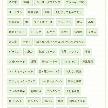
酉の市
鴻神社
シーリングスタンプ
アレルギー対応
オードブル
年内最後
新年
あけましておめでとう
恵方巻き
肉
ダックスワーズ
コシーニャ
求人
募集
週間イベント
ドリンク
ロケ弁
謝恩会
送別会
卒団式
肉の日
ポテト
ほうれん草とベーコンのパスタグラタン
グラタン
お祝い
鴻巣スイーツ
鴻巣 オシャレ
卒業
お祝いケーキ
退職
桜のクッキー
マジシャン
鴻巣野菜
トルティーヤロール
空・花クーポン券
うえでい農園
アグリセレクトフェア
シャドークイーン
冷やし中華
こうのす野菜
有機栽培
アンダンテ
子ども食堂
夏イベント
ホルモン
豚バラ
豚肉
鴻巣花火大会