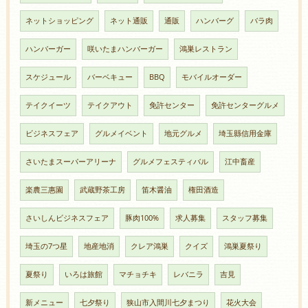
ネットショッピング
ネット通販
通販
ハンバーグ
バラ肉
ハンバーガー
咲いたまハンバーガー
鴻巣レストラン
スケジュール
バーベキュー
BBQ
モバイルオーダー
テイクイーツ
テイクアウト
免許センター
免許センターグルメ
ビジネスフェア
グルメイベント
地元グルメ
埼玉縣信用金庫
さいたまスーパーアリーナ
グルメフェスティバル
江中畜産
楽農三惠園
武蔵野茶工房
笛木醤油
権田酒造
さいしんビジネスフェア
豚肉100%
求人募集
スタッフ募集
埼玉の7つ星
地産地消
クレア鴻巣
クイズ
鴻巣夏祭り
夏祭り
いろは旅館
マチョチキ
レバニラ
吉見
新メニュー
七夕祭り
狭山市入間川七夕まつり
花火大会