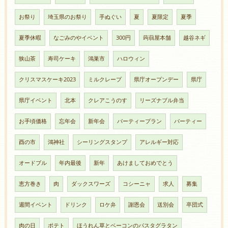
お祭り
埼玉県のお祭り
手ぬぐい
夏
夏限定
夏季
夏季休暇
なごみのやイベント
300円
蒟蒻屋本舗
越谷ネギ
狭山茶
寿司ケーキ
鴻巣市
ハロウィン
クリスマスケーキ2023
ミルクレープ
県庁オープンデー
県庁
県庁イベント
北本
クレアこうのす
リーズナブル弁当
お手頃価格
忘年会
新年会
パーティープラン
パーティー
酉の市
鴻神社
シーリングスタンプ
アレルギー対応
オードブル
年内最後
新年
あけましておめでとう
恵方巻き
肉
ダックスワーズ
コシーニャ
求人
募集
週間イベント
ドリンク
ロケ弁
謝恩会
送別会
卒団式
肉の日
ポテト
ほうれん草とベーコンのパスタグラタン