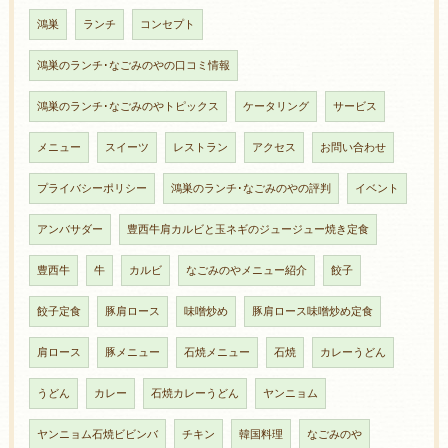
鴻巣
ランチ
コンセプト
鴻巣のランチ･なごみのやの口コミ情報
鴻巣のランチ･なごみのやトピックス
ケータリング
サービス
メニュー
スイーツ
レストラン
アクセス
お問い合わせ
プライバシーポリシー
鴻巣のランチ･なごみのやの評判
イベント
アンバサダー
豊西牛肩カルビと玉ネギのジュージュー焼き定食
豊西牛
牛
カルビ
なごみのやメニュー紹介
餃子
餃子定食
豚肩ロース
味噌炒め
豚肩ロース味噌炒め定食
肩ロース
豚メニュー
石焼メニュー
石焼
カレーうどん
うどん
カレー
石焼カレーうどん
ヤンニョム
ヤンニョム石焼ビビンバ
チキン
韓国料理
なごみのや