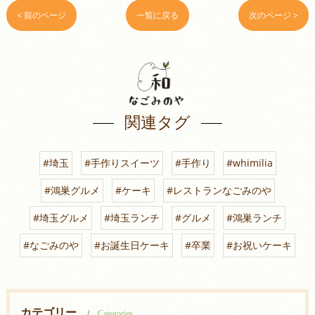
< 前のページ
一覧に戻る
次のページ >
関連タグ
#埼玉
#手作りスイーツ
#手作り
#whimilia
#鴻巣グルメ
#ケーキ
#レストランなごみのや
#埼玉グルメ
#埼玉ランチ
#グルメ
#鴻巣ランチ
#なごみのや
#お誕生日ケーキ
#卒業
#お祝いケーキ
カテゴリー
Categories