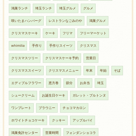
鴻巣ランチ
埼玉ランチ
埼玉グルメ
グルメ
咲いたまハンバーグ
レストランなごみのや
鴻巣グルメ
クリスマスケーキ
ケーキ
フリマ
フリーマーケット
whimilia
手作り
手作りスイーツ
クリスマス
クリスマスツリー
クリスマスケーキ予約
営業日
クリスマススイーツ
クリスマスメニュー
年末
年始
そば
エディブルフラワー
恵方巻
節分
お弁当
埼玉
シュークリーム
お誕生日ケーキ
ガレット・ブルトンヌ
ワンプレート
ブラウニー
チョコマカロン
ホワイトチョコケーキ
クッキー
アップルパイ
鴻巣免許センター
営業時間
フォンダンショコラ