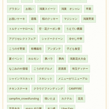
グラタン
お祝い
鴻巣スイーツ
鴻巣 オシャレ
卒業
お祝いケーキ
退職
桜のクッキー
マジシャン
鴻巣野菜
トルティーヤロール
空・花クーポン券
うえでい農園
アグリセレクトフェア
シャドークイーン
冷やし中華
こうのす野菜
有機栽培
アンダンテ
子ども食堂
夏イベント
ホルモン
豚バラ
豚肉
鴻巣花火大会
なごみのや酒場
こうのすグルメ
居酒屋
埼玉ディナー
シャインマスカット
スキレット
メニューがリニューアル
チキンステーキ
クラウドファンディング
CAMPFIRE
campfire_crowdfunding
咲いたま
カクテル
花見
花見弁当
せせらぎ公園
モツ煮
Uber Eats