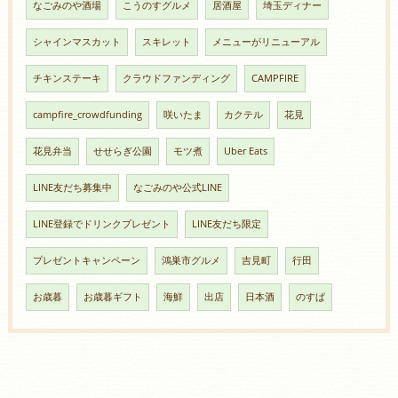
なごみのや酒場
こうのすグルメ
居酒屋
埼玉ディナー
シャインマスカット
スキレット
メニューがリニューアル
チキンステーキ
クラウドファンディング
CAMPFIRE
campfire_crowdfunding
咲いたま
カクテル
花見
花見弁当
せせらぎ公園
モツ煮
Uber Eats
LINE友だち募集中
なごみのや公式LINE
LINE登録でドリンクプレゼント
LINE友だち限定
プレゼントキャンペーン
鴻巣市グルメ
吉見町
行田
お歳暮
お歳暮ギフト
海鮮
出店
日本酒
のすぱ