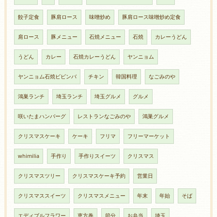
餃子定食
豚肩ロース
味噌炒め
豚肩ロース味噌炒め定食
肩ロース
豚メニュー
石焼メニュー
石焼
カレーうどん
うどん
カレー
石焼カレーうどん
ヤンニョム
ヤンニョム石焼ビビンバ
チキン
韓国料理
なごみのや
鴻巣ランチ
埼玉ランチ
埼玉グルメ
グルメ
咲いたまハンバーグ
レストランなごみのや
鴻巣グルメ
クリスマスケーキ
ケーキ
フリマ
フリーマーケット
whimilia
手作り
手作りスイーツ
クリスマス
クリスマスツリー
クリスマスケーキ予約
営業日
クリスマススイーツ
クリスマスメニュー
年末
年始
そば
エディブルフラワー
恵方巻
節分
お弁当
埼玉