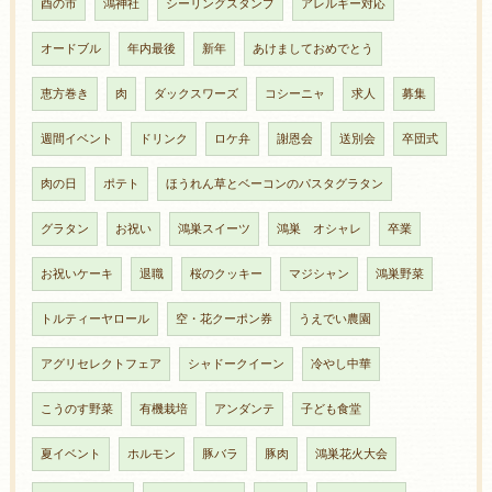
酉の市
鴻神社
シーリングスタンプ
アレルギー対応
オードブル
年内最後
新年
あけましておめでとう
恵方巻き
肉
ダックスワーズ
コシーニャ
求人
募集
週間イベント
ドリンク
ロケ弁
謝恩会
送別会
卒団式
肉の日
ポテト
ほうれん草とベーコンのパスタグラタン
グラタン
お祝い
鴻巣スイーツ
鴻巣 オシャレ
卒業
お祝いケーキ
退職
桜のクッキー
マジシャン
鴻巣野菜
トルティーヤロール
空・花クーポン券
うえでい農園
アグリセレクトフェア
シャドークイーン
冷やし中華
こうのす野菜
有機栽培
アンダンテ
子ども食堂
夏イベント
ホルモン
豚バラ
豚肉
鴻巣花火大会