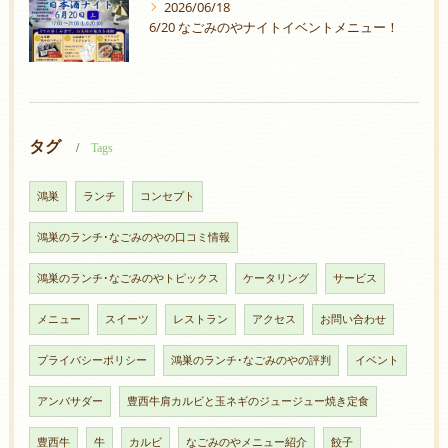
2026/06/18
6/20 なごみのやナイトイベントメニュー！
タグ
Tags
鴻巣
ランチ
コンセプト
鴻巣のランチ･なごみのやの口コミ情報
鴻巣のランチ･なごみのやトピックス
ケータリング
サービス
メニュー
スイーツ
レストラン
アクセス
お問い合わせ
プライバシーポリシー
鴻巣のランチ･なごみのやの評判
イベント
アンバサダー
豊西牛肩カルビと玉ネギのジュージュー焼き定食
豊西牛
牛
カルビ
なごみのやメニュー紹介
餃子