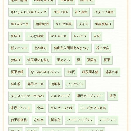
楽農三惠園
武蔵野茶工房
笛木醤油
権田酒造
さいしんビジネスフェア
豚肉100%
求人募集
スタッフ募集
埼玉の7つ星
地産地消
クレア鴻巣
クイズ
鴻巣夏祭り
夏祭り
いろは旅館
マチョチキ
レバニラ
吉見
新メニュー
七夕祭り
狭山市入間川七夕まつり
花火大会
お祭り
埼玉県のお祭り
手ぬぐい
夏
夏限定
夏季
夏季休暇
なごみのやイベント
300円
蒟蒻屋本舗
越谷ネギ
狭山茶
寿司ケーキ
鴻巣市
ハロウィン
クリスマスケーキ2023
ミルクレープ
県庁オープンデー
県庁
県庁イベント
北本
クレアこうのす
リーズナブル弁当
お手頃価格
忘年会
新年会
パーティープラン
パーティー