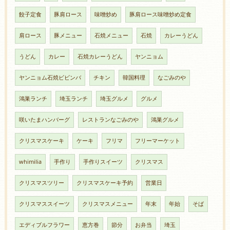
餃子定食
豚肩ロース
味噌炒め
豚肩ロース味噌炒め定食
肩ロース
豚メニュー
石焼メニュー
石焼
カレーうどん
うどん
カレー
石焼カレーうどん
ヤンニョム
ヤンニョム石焼ビビンバ
チキン
韓国料理
なごみのや
鴻巣ランチ
埼玉ランチ
埼玉グルメ
グルメ
咲いたまハンバーグ
レストランなごみのや
鴻巣グルメ
クリスマスケーキ
ケーキ
フリマ
フリーマーケット
whimilia
手作り
手作りスイーツ
クリスマス
クリスマスツリー
クリスマスケーキ予約
営業日
クリスマススイーツ
クリスマスメニュー
年末
年始
そば
エディブルフラワー
恵方巻
節分
お弁当
埼玉