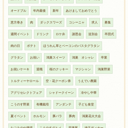
オードブル
年内最後
新年
あけましておめでとう
恵方巻き
肉
ダックスワーズ
コシーニャ
求人
募集
週間イベント
ドリンク
ロケ弁
謝恩会
送別会
卒団式
肉の日
ポテト
ほうれん草とベーコンのパスタグラタン
グラタン
お祝い
鴻巣スイーツ
鴻巣 オシャレ
卒業
お祝いケーキ
退職
桜のクッキー
マジシャン
鴻巣野菜
トルティーヤロール
空・花クーポン券
うえでい農園
アグリセレクトフェア
シャドークイーン
冷やし中華
こうのす野菜
有機栽培
アンダンテ
子ども食堂
夏イベント
ホルモン
豚バラ
豚肉
鴻巣花火大会
なごみのや酒場
こうのすグルメ
居酒屋
埼玉ディナー