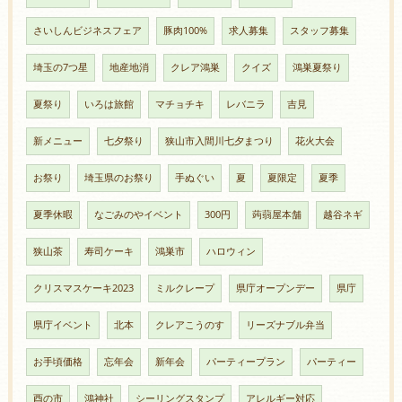
さいしんビジネスフェア
豚肉100%
求人募集
スタッフ募集
埼玉の7つ星
地産地消
クレア鴻巣
クイズ
鴻巣夏祭り
夏祭り
いろは旅館
マチョチキ
レバニラ
吉見
新メニュー
七夕祭り
狭山市入間川七夕まつり
花火大会
お祭り
埼玉県のお祭り
手ぬぐい
夏
夏限定
夏季
夏季休暇
なごみのやイベント
300円
蒟蒻屋本舗
越谷ネギ
狭山茶
寿司ケーキ
鴻巣市
ハロウィン
クリスマスケーキ2023
ミルクレープ
県庁オープンデー
県庁
県庁イベント
北本
クレアこうのす
リーズナブル弁当
お手頃価格
忘年会
新年会
パーティープラン
パーティー
酉の市
鴻神社
シーリングスタンプ
アレルギー対応