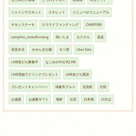
シャインマスカット
スキレット
メニューがリニューアル
チキンステーキ
クラウドファンディング
CAMPFIRE
campfire_crowdfunding
咲いたま
カクテル
花見
花見弁当
せせらぎ公園
モツ煮
Uber Eats
LINE友だち募集中
なごみのや公式LINE
LINE登録でドリンクプレゼント
LINE友だち限定
プレゼントキャンペーン
鴻巣市グルメ
吉見町
行田
お歳暮
お歳暮ギフト
海鮮
出店
日本酒
のすぱ