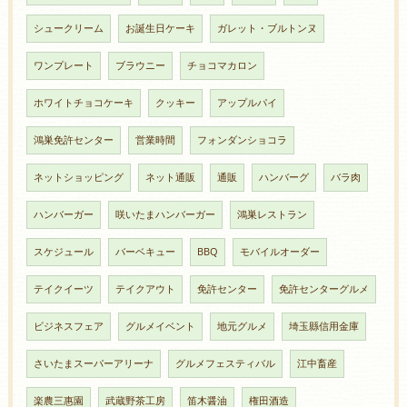
シュークリーム
お誕生日ケーキ
ガレット・ブルトンヌ
ワンプレート
ブラウニー
チョコマカロン
ホワイトチョコケーキ
クッキー
アップルパイ
鴻巣免許センター
営業時間
フォンダンショコラ
ネットショッピング
ネット通販
通販
ハンバーグ
バラ肉
ハンバーガー
咲いたまハンバーガー
鴻巣レストラン
スケジュール
バーベキュー
BBQ
モバイルオーダー
テイクイーツ
テイクアウト
免許センター
免許センターグルメ
ビジネスフェア
グルメイベント
地元グルメ
埼玉縣信用金庫
さいたまスーパーアリーナ
グルメフェスティバル
江中畜産
楽農三惠園
武蔵野茶工房
笛木醤油
権田酒造