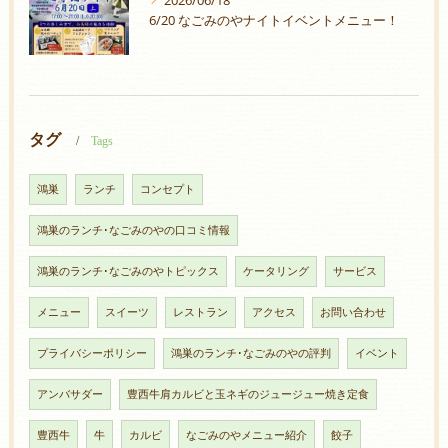
2026/06/18
6/20 なごみのやナイトイベントメニュー！
タグ
Tags
鴻巣
ランチ
コンセプト
鴻巣のランチ･なごみのやの口コミ情報
鴻巣のランチ･なごみのやトピックス
ケータリング
サービス
メニュー
スイーツ
レストラン
アクセス
お問い合わせ
プライバシーポリシー
鴻巣のランチ･なごみのやの評判
イベント
アンバサダー
豊西牛肩カルビと玉ネギのジュージュー焼き定食
豊西牛
牛
カルビ
なごみのやメニュー紹介
餃子