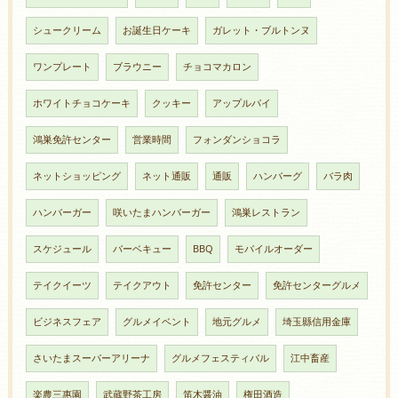
シュークリーム
お誕生日ケーキ
ガレット・ブルトンヌ
ワンプレート
ブラウニー
チョコマカロン
ホワイトチョコケーキ
クッキー
アップルパイ
鴻巣免許センター
営業時間
フォンダンショコラ
ネットショッピング
ネット通販
通販
ハンバーグ
バラ肉
ハンバーガー
咲いたまハンバーガー
鴻巣レストラン
スケジュール
バーベキュー
BBQ
モバイルオーダー
テイクイーツ
テイクアウト
免許センター
免許センターグルメ
ビジネスフェア
グルメイベント
地元グルメ
埼玉縣信用金庫
さいたまスーパーアリーナ
グルメフェスティバル
江中畜産
楽農三惠園
武蔵野茶工房
笛木醤油
権田酒造