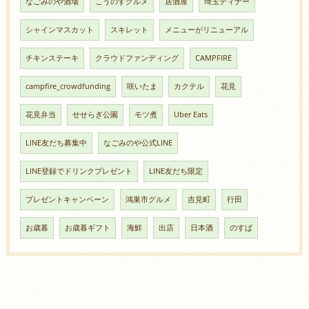
なごみのや酒場
こうのすグルメ
居酒屋
埼玉ディナー
シャインマスカット
スキレット
メニューがリニューアル
チキンステーキ
クラウドファンディング
CAMPFIRE
campfire_crowdfunding
咲いたま
カクテル
花見
花見弁当
せせらぎ公園
モツ煮
Uber Eats
LINE友だち募集中
なごみのや公式LINE
LINE登録でドリンクプレゼント
LINE友だち限定
プレゼントキャンペーン
鴻巣市グルメ
吉見町
行田
お歳暮
お歳暮ギフト
海鮮
出店
日本酒
のすぱ