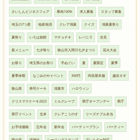
さいしんビジネスフェア
豚肉100%
求人募集
スタッフ募集
埼玉の7つ星
地産地消
クレア鴻巣
クイズ
鴻巣夏祭り
夏祭り
いろは旅館
マチョチキ
レバニラ
吉見
新メニュー
七夕祭り
狭山市入間川七夕まつり
花火大会
お祭り
埼玉県のお祭り
手ぬぐい
夏
夏限定
夏季
夏季休暇
なごみのやイベント
300円
蒟蒻屋本舗
越谷ネギ
狭山茶
寿司ケーキ
鴻巣市
ハロウィン
クリスマスケーキ2023
ミルクレープ
県庁オープンデー
県庁
県庁イベント
北本
クレアこうのす
リーズナブル弁当
お手頃価格
忘年会
新年会
パーティープラン
パーティー
酉の市
鴻神社
シーリングスタンプ
アレルギー対応