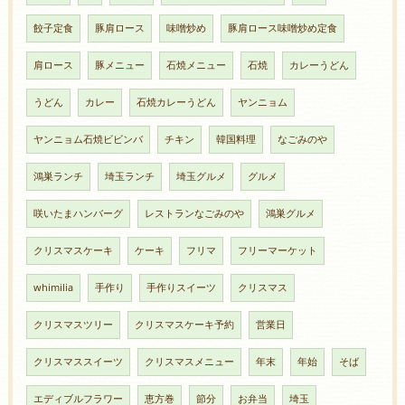
餃子定食
豚肩ロース
味噌炒め
豚肩ロース味噌炒め定食
肩ロース
豚メニュー
石焼メニュー
石焼
カレーうどん
うどん
カレー
石焼カレーうどん
ヤンニョム
ヤンニョム石焼ビビンバ
チキン
韓国料理
なごみのや
鴻巣ランチ
埼玉ランチ
埼玉グルメ
グルメ
咲いたまハンバーグ
レストランなごみのや
鴻巣グルメ
クリスマスケーキ
ケーキ
フリマ
フリーマーケット
whimilia
手作り
手作りスイーツ
クリスマス
クリスマスツリー
クリスマスケーキ予約
営業日
クリスマススイーツ
クリスマスメニュー
年末
年始
そば
エディブルフラワー
恵方巻
節分
お弁当
埼玉