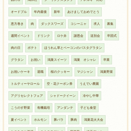
オードブル
年内最後
新年
あけましておめでとう
恵方巻き
肉
ダックスワーズ
コシーニャ
求人
募集
週間イベント
ドリンク
ロケ弁
謝恩会
送別会
卒団式
肉の日
ポテト
ほうれん草とベーコンのパスタグラタン
グラタン
お祝い
鴻巣スイーツ
鴻巣 オシャレ
卒業
お祝いケーキ
退職
桜のクッキー
マジシャン
鴻巣野菜
トルティーヤロール
空・花クーポン券
うえでい農園
アグリセレクトフェア
シャドークイーン
冷やし中華
こうのす野菜
有機栽培
アンダンテ
子ども食堂
夏イベント
ホルモン
豚バラ
豚肉
鴻巣花火大会