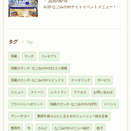
2026/06/18
6/20 なごみのやナイトイベントメニュー！
タグ
Tags
鴻巣
ランチ
コンセプト
鴻巣のランチ･なごみのやの口コミ情報
鴻巣のランチ･なごみのやトピックス
ケータリング
サービス
メニュー
スイーツ
レストラン
アクセス
お問い合わせ
プライバシーポリシー
鴻巣のランチ･なごみのやの評判
イベント
アンバサダー
豊西牛肩カルビと玉ネギのジュージュー焼き定食
豊西牛
牛
カルビ
なごみのやメニュー紹介
餃子