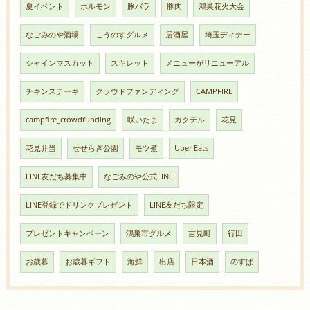
夏イベント
ホルモン
豚バラ
豚肉
鴻巣花火大会
なごみのや酒場
こうのすグルメ
居酒屋
埼玉ディナー
シャインマスカット
スキレット
メニューがリニューアル
チキンステーキ
クラウドファンディング
CAMPFIRE
campfire_crowdfunding
咲いたま
カクテル
花見
花見弁当
せせらぎ公園
モツ煮
Uber Eats
LINE友だち募集中
なごみのや公式LINE
LINE登録でドリンクプレゼント
LINE友だち限定
プレゼントキャンペーン
鴻巣市グルメ
吉見町
行田
お歳暮
お歳暮ギフト
海鮮
出店
日本酒
のすぱ