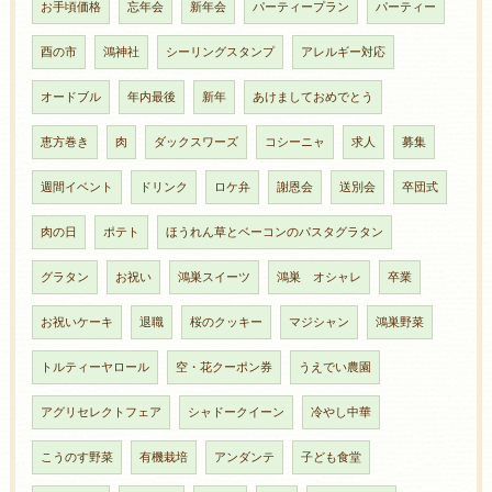
お手頃価格
忘年会
新年会
パーティープラン
パーティー
酉の市
鴻神社
シーリングスタンプ
アレルギー対応
オードブル
年内最後
新年
あけましておめでとう
恵方巻き
肉
ダックスワーズ
コシーニャ
求人
募集
週間イベント
ドリンク
ロケ弁
謝恩会
送別会
卒団式
肉の日
ポテト
ほうれん草とベーコンのパスタグラタン
グラタン
お祝い
鴻巣スイーツ
鴻巣 オシャレ
卒業
お祝いケーキ
退職
桜のクッキー
マジシャン
鴻巣野菜
トルティーヤロール
空・花クーポン券
うえでい農園
アグリセレクトフェア
シャドークイーン
冷やし中華
こうのす野菜
有機栽培
アンダンテ
子ども食堂