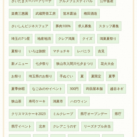
さいたまスーパーアリーナ
グルメフェスティバル
江中畜産
楽農三惠園
武蔵野茶工房
笛木醤油
権田酒造
さいしんビジネスフェア
豚肉100%
求人募集
スタッフ募集
埼玉の7つ星
地産地消
クレア鴻巣
クイズ
鴻巣夏祭り
夏祭り
いろは旅館
マチョチキ
レバニラ
吉見
新メニュー
七夕祭り
狭山市入間川七夕まつり
花火大会
お祭り
埼玉県のお祭り
手ぬぐい
夏
夏限定
夏季
夏季休暇
なごみのやイベント
300円
蒟蒻屋本舗
越谷ネギ
狭山茶
寿司ケーキ
鴻巣市
ハロウィン
クリスマスケーキ2023
ミルクレープ
県庁オープンデー
県庁
県庁イベント
北本
クレアこうのす
リーズナブル弁当