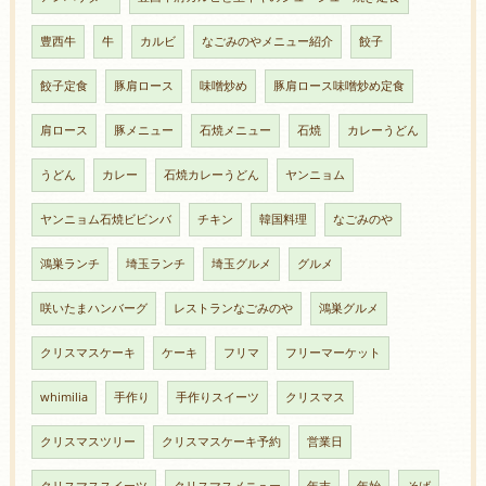
豊西牛
牛
カルビ
なごみのやメニュー紹介
餃子
餃子定食
豚肩ロース
味噌炒め
豚肩ロース味噌炒め定食
肩ロース
豚メニュー
石焼メニュー
石焼
カレーうどん
うどん
カレー
石焼カレーうどん
ヤンニョム
ヤンニョム石焼ビビンバ
チキン
韓国料理
なごみのや
鴻巣ランチ
埼玉ランチ
埼玉グルメ
グルメ
咲いたまハンバーグ
レストランなごみのや
鴻巣グルメ
クリスマスケーキ
ケーキ
フリマ
フリーマーケット
whimilia
手作り
手作りスイーツ
クリスマス
クリスマスツリー
クリスマスケーキ予約
営業日
クリスマススイーツ
クリスマスメニュー
年末
年始
そば