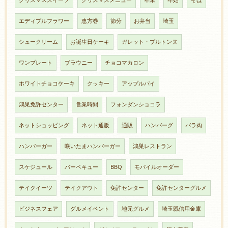
エディブルフラワー
恵方巻
節分
お弁当
埼玉
シュークリーム
お誕生日ケーキ
ガレット・ブルトンヌ
ワンプレート
ブラウニー
チョコマカロン
ホワイトチョコケーキ
クッキー
アップルパイ
鴻巣免許センター
営業時間
フォンダンショコラ
ネットショッピング
ネット通販
通販
ハンバーグ
バラ肉
ハンバーガー
咲いたまハンバーガー
鴻巣レストラン
スケジュール
バーベキュー
BBQ
モバイルオーダー
テイクイーツ
テイクアウト
免許センター
免許センターグルメ
ビジネスフェア
グルメイベント
地元グルメ
埼玉縣信用金庫