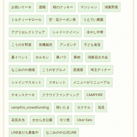
お祝いケーキ
退職
桜のクッキー
マジシャン
鴻巣野菜
トルティーヤロール
空・花クーポン券
うえでい農園
アグリセレクトフェア
シャドークイーン
冷やし中華
こうのす野菜
有機栽培
アンダンテ
子ども食堂
夏イベント
ホルモン
豚バラ
豚肉
鴻巣花火大会
なごみのや酒場
こうのすグルメ
居酒屋
埼玉ディナー
シャインマスカット
スキレット
メニューがリニューアル
チキンステーキ
クラウドファンディング
CAMPFIRE
campfire_crowdfunding
咲いたま
カクテル
花見
花見弁当
せせらぎ公園
モツ煮
Uber Eats
LINE友だち募集中
なごみのや公式LINE