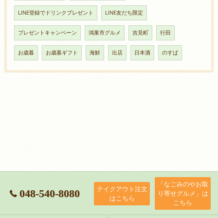
LINE登録でドリンクプレゼント
LINE友だち限定
プレゼントキャンペーン
鴻巣市グルメ
吉見町
行田
お歳暮
お歳暮ギフト
海鮮
出店
日本酒
のすぱ
「なごみのやお取
テイクアウト注文
048-540-8080
り寄せグルメ」は
はこちら
こちら