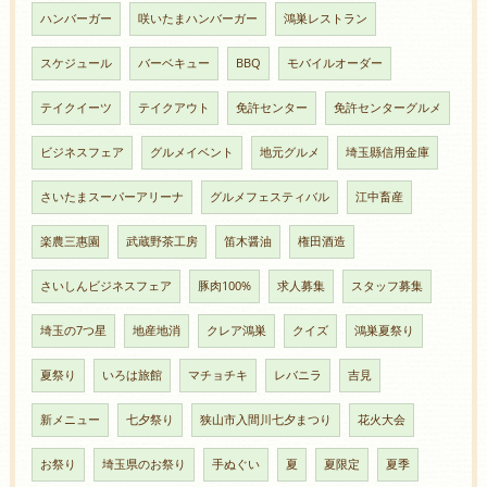
ハンバーガー
咲いたまハンバーガー
鴻巣レストラン
スケジュール
バーベキュー
BBQ
モバイルオーダー
テイクイーツ
テイクアウト
免許センター
免許センターグルメ
ビジネスフェア
グルメイベント
地元グルメ
埼玉縣信用金庫
さいたまスーパーアリーナ
グルメフェスティバル
江中畜産
楽農三惠園
武蔵野茶工房
笛木醤油
権田酒造
さいしんビジネスフェア
豚肉100%
求人募集
スタッフ募集
埼玉の7つ星
地産地消
クレア鴻巣
クイズ
鴻巣夏祭り
夏祭り
いろは旅館
マチョチキ
レバニラ
吉見
新メニュー
七夕祭り
狭山市入間川七夕まつり
花火大会
お祭り
埼玉県のお祭り
手ぬぐい
夏
夏限定
夏季