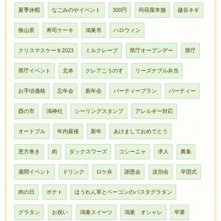
夏季休暇
なごみのやイベント
300円
蒟蒻屋本舗
越谷ネギ
狭山茶
寿司ケーキ
鴻巣市
ハロウィン
クリスマスケーキ2023
ミルクレープ
県庁オープンデー
県庁
県庁イベント
北本
クレアこうのす
リーズナブル弁当
お手頃価格
忘年会
新年会
パーティープラン
パーティー
酉の市
鴻神社
シーリングスタンプ
アレルギー対応
オードブル
年内最後
新年
あけましておめでとう
恵方巻き
肉
ダックスワーズ
コシーニャ
求人
募集
週間イベント
ドリンク
ロケ弁
謝恩会
送別会
卒団式
肉の日
ポテト
ほうれん草とベーコンのパスタグラタン
グラタン
お祝い
鴻巣スイーツ
鴻巣 オシャレ
卒業