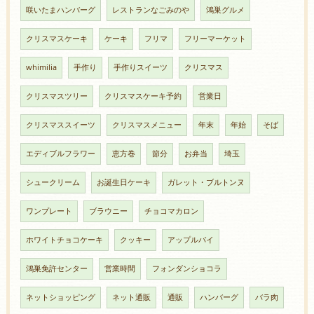
咲いたまハンバーグ
レストランなごみのや
鴻巣グルメ
クリスマスケーキ
ケーキ
フリマ
フリーマーケット
whimilia
手作り
手作りスイーツ
クリスマス
クリスマスツリー
クリスマスケーキ予約
営業日
クリスマススイーツ
クリスマスメニュー
年末
年始
そば
エディブルフラワー
恵方巻
節分
お弁当
埼玉
シュークリーム
お誕生日ケーキ
ガレット・ブルトンヌ
ワンプレート
ブラウニー
チョコマカロン
ホワイトチョコケーキ
クッキー
アップルパイ
鴻巣免許センター
営業時間
フォンダンショコラ
ネットショッピング
ネット通販
通販
ハンバーグ
バラ肉