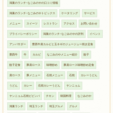
鴻巣のランチ･なごみのやの口コミ情報
鴻巣のランチ･なごみのやトピックス
ケータリング
サービス
メニュー
スイーツ
レストラン
アクセス
お問い合わせ
プライバシーポリシー
鴻巣のランチ･なごみのやの評判
イベント
アンバサダー
豊西牛肩カルビと玉ネギのジュージュー焼き定食
豊西牛
牛
カルビ
なごみのやメニュー紹介
餃子
餃子定食
豚肩ロース
味噌炒め
豚肩ロース味噌炒め定食
肩ロース
豚メニュー
石焼メニュー
石焼
カレーうどん
うどん
カレー
石焼カレーうどん
ヤンニョム
ヤンニョム石焼ビビンバ
チキン
韓国料理
なごみのや
鴻巣ランチ
埼玉ランチ
埼玉グルメ
グルメ